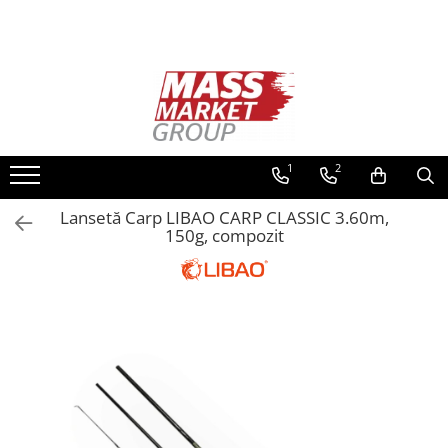
Toate Produsele
Pescuitul în Moldova
Pescuit la crap
Lansete la crap
1
2
Mulinete la crap
Lansetă Carp LIBAO CARP CLASSIC 3.60m,
Fire Crap
150g, compozit
Plumbi, momitoare
Protectie, pastrare
Accesorii nadire, sondare
Accesorii, monturi crap
Rod Pod, picheti, suporti
Carlige crap
Avertizoare si swingere
Pescuit Feeder, Stationar, Pluta