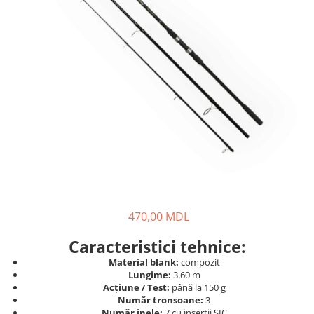
Lansete Feeder, Stationar, Pluta
Mulinete Feeder, Stationar, Pluta
Fire feeder, stationar
Plute si Indicatoare
Platforme feeder, suporturi,
tripoduri
Plumbi, cosulete, momitoare
Carlige Feeder, Stationar
Mincioguri si juvelnice
Accesorii monturi
Genti, huse, galeti
Accesorii si instrumente
470,00 MDL
Nada, momeala, aditivi
Pescuit la rapitor
Caracteristici tehnice:
Lansete la rapitor
Material blank:
compozit
Lungime:
3.60 m
Mulinete la rapitor
Acțiune / Test:
până la 150 g
Fire rapitor
Număr tronsoane:
3
Număr inele:
7 cu inserții SIC