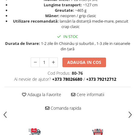
Carlige la rapitor
Lungime transport:
~127 cm
Greutati la rapitor
Greutate:
~465 g
Mâner:
neopren / grip clasic
Naluci
Utilizare recomandată:
lansări la distanță medie-mare, pescuit
Accesorii rapitor
crap clasic
Monturi rapitor
IN STOC
Forfaci la rapitor
Durata de livrare:
1-2 zile iîn Chisinău şi suburbii , 1-3 zile in raioanele
Momeli la rapitor
din țară
Nada si momeala
ADAUGA IN COS
Nada
Pelete
Cod Produs:
80-76
Ai nevoie de ajutor?
+373 78026680
/
+373 79212712
Boiles
Wafters
Adauga la Favorite
Cere informatii
Pop-up
Momeala artificiala
Comanda rapida
Seminte si mix de seminte
Aditivi, arome, dipuri
Pescuit la copca