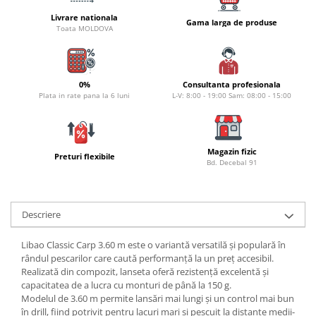
Bagajerie pescuit
Livrare nationala
Gama larga de produse
Genti
Toata MOLDOVA
Lazi
Huse
Penare
0%
Consultanta profesionala
Plata in rate pana la 6 luni
L-V: 8:00 - 19:00 Sam: 08:00 - 15:00
Altele
Rucsac
Accesorii conexe pescuit
Magazin fizic
Cântare
Preturi flexibile
Bd. Decebal 91
Instrumente
Ochelari
Barci, sonare
Descriere
Accesorii pentru barci
Libao Classic Carp 3.60 m este o variantă versatilă și populară în
Barci
rândul pescarilor care caută performanță la un preț accesibil.
Sonare
Realizată din compozit, lanseta oferă rezistență excelentă și
capacitatea de a lucra cu monturi de până la 150 g.
Camping pescuit
Modelul de 3.60 m permite lansări mai lungi și un control mai bun
Accesorii
în drill, fiind potrivit pentru lacuri mari și pescuit la distanțe medii-