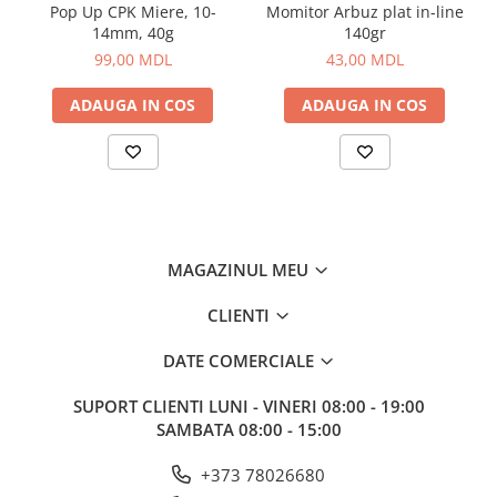
Pop Up CPK Miere, 10-
Momitor Arbuz plat in-line
Vopsele pentru haine
14mm, 40g
140gr
Chimie de uz casnic
99,00 MDL
43,00 MDL
Detergenţi si produse pentru rufe
ADAUGA IN COS
ADAUGA IN COS
Vopsele pentru haine
Ingrijire tehnica casnica
Produse pentru curățenie
Certificate cadou
Multimedia
MAGAZINUL MEU
Sport-Turism-Odihna
Accesorii
CLIENTI
Aragazuri, incalzitoare
DATE COMERCIALE
Corturi, Pavilioane
SUPORT CLIENTI
LUNI - VINERI 08:00 - 19:00
Lanterne
SAMBATA 08:00 - 15:00
Mese
+373 78026680
Paturi