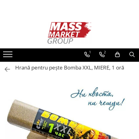
Toate Produsele
Pescuitul în Moldova
Pescuit la crap
Lansete la crap
1
2
Mulinete la crap
Hrană pentru pește Bomba XXL, MIERE, 1 oră
Fire Crap
Plumbi, momitoare
Protectie, pastrare
Accesorii nadire, sondare
Accesorii, monturi crap
Rod Pod, picheti, suporti
Carlige crap
Avertizoare si swingere
Pescuit Feeder, Stationar, Pluta