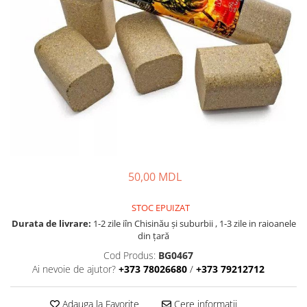
Lansete Feeder, Stationar, Pluta
Mulinete Feeder, Stationar, Pluta
Fire feeder, stationar
Plute si Indicatoare
Platforme feeder, suporturi,
tripoduri
Plumbi, cosulete, momitoare
Carlige Feeder, Stationar
Mincioguri si juvelnice
Accesorii monturi
50,00 MDL
Genti, huse, galeti
Accesorii si instrumente
STOC EPUIZAT
Nada, momeala, aditivi
Durata de livrare:
1-2 zile iîn Chisinău şi suburbii , 1-3 zile in raioanele
Pescuit la rapitor
din țară
Lansete la rapitor
Cod Produs:
BG0467
Ai nevoie de ajutor?
+373 78026680
/
+373 79212712
Mulinete la rapitor
Fire rapitor
Adauga la Favorite
Cere informatii