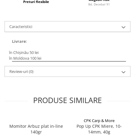
Carlige la rapitor
Preturi flexibile
Bd. Decebal 91
Greutati la rapitor
Naluci
Accesorii rapitor
Caracteristici
Monturi rapitor
Forfaci la rapitor
Livrare:
Momeli la rapitor
în Chișinău 50 lei
Nada si momeala
în Moldova 100 lei
Nada
Review-uri
(0)
Pelete
Boiles
Wafters
Pop-up
PRODUSE SIMILARE
Momeala artificiala
Seminte si mix de seminte
Aditivi, arome, dipuri
CPK Carp & More
Momitor Arbuz plat in-line
Pop Up CPK Miere, 10-
Pescuit la copca
140gr
14mm, 40g