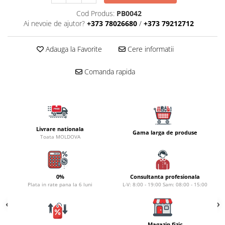
Lansete Feeder, Stationar, Pluta
Cod Produs:
PB0042
Mulinete Feeder, Stationar, Pluta
Ai nevoie de ajutor?
+373 78026680
/
+373 79212712
Fire feeder, stationar
Plute si Indicatoare
Adauga la Favorite
Cere informatii
Platforme feeder, suporturi,
tripoduri
Comanda rapida
Plumbi, cosulete, momitoare
Carlige Feeder, Stationar
Mincioguri si juvelnice
Accesorii monturi
Livrare nationala
Genti, huse, galeti
Gama larga de produse
Toata MOLDOVA
Accesorii si instrumente
Nada, momeala, aditivi
Pescuit la rapitor
0%
Consultanta profesionala
Plata in rate pana la 6 luni
L-V: 8:00 - 19:00 Sam: 08:00 - 15:00
Lansete la rapitor
Mulinete la rapitor
Fire rapitor
Magazin fizic