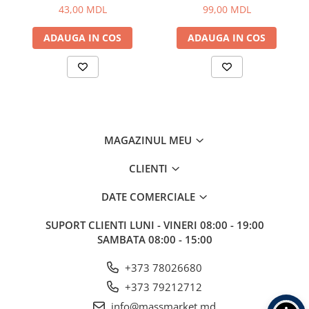
Bagajerie pescuit
43,00 MDL
99,00 MDL
Genti
ADAUGA IN COS
ADAUGA IN COS
Lazi
Huse
Penare
Altele
Rucsac
Accesorii conexe pescuit
MAGAZINUL MEU
Cântare
CLIENTI
Instrumente
Ochelari
DATE COMERCIALE
Barci, sonare
SUPORT CLIENTI
LUNI - VINERI 08:00 - 19:00
Accesorii pentru barci
SAMBATA 08:00 - 15:00
Barci
Sonare
+373 78026680
Camping pescuit
+373 79212712
Accesorii
info@massmarket.md