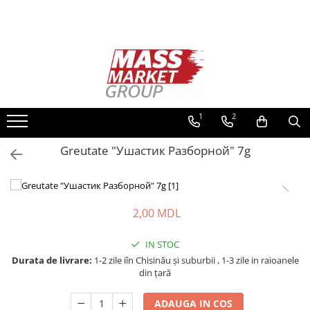
Toate Produsele
Pescuitul în Moldova
Pescuit la crap
Lansete la crap
1
2
Mulinete la crap
Greutate "Ушастик Разборной" 7g
Fire Crap
Plumbi, momitoare
Protectie, pastrare
Accesorii nadire, sondare
2,00 MDL
Accesorii, monturi crap
Rod Pod, picheti, suporti
IN STOC
Carlige crap
Durata de livrare:
1-2 zile iîn Chisinău şi suburbii , 1-3 zile in raioanele
din țară
Avertizoare si swingere
Pescuit Feeder, Stationar, Pluta
ADAUGA IN COS