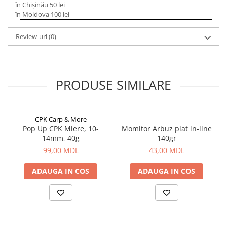
în Chișinău 50 lei
Lazi
în Moldova 100 lei
Huse
Review-uri
(0)
Penare
Altele
Rucsac
Accesorii conexe pescuit
PRODUSE SIMILARE
Cântare
Instrumente
CPK Carp & More
Ochelari
Pop Up CPK Miere, 10-
Momitor Arbuz plat in-line
Barci, sonare
14mm, 40g
140gr
Accesorii pentru barci
99,00 MDL
43,00 MDL
Barci
ADAUGA IN COS
ADAUGA IN COS
Sonare
Camping pescuit
Accesorii
Aragazuri, incalzitoare