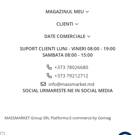
Corturi, Pavilioane
Frigidere
MAGAZINUL MEU
Lanterne
CLIENTI
Mese
Paturi
DATE COMERCIALE
Saci de dormit, saltele, perne
SUPORT CLIENTI
LUNI - VINERI 08:00 - 19:00
Scaune
SAMBATA 08:00 - 15:00
Umbrele
Vesela
+373 78026680
Imbracaminte, incaltaminte
+373 79212712
Imbracaminte
info@massmarket.md
Incaltaminte
SOCIAL
URMARESTE-NE IN SOCIAL MEDIA
Pescuit la Fitofag
Accesorii
Monturi
MASSMARKET Group SRL
Platforma E-commerce by Gomag