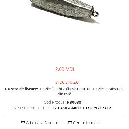
Fire feeder, stationar
Plute si Indicatoare
Platforme feeder, suporturi,
tripoduri
Plumbi, cosulete, momitoare
Carlige Feeder, Stationar
Mincioguri si juvelnice
Accesorii monturi
Genti, huse, galeti
2,00 MDL
Accesorii si instrumente
Nada, momeala, aditivi
STOC EPUIZAT
Pescuit la rapitor
Durata de livrare:
1-2 zile iîn Chisinău şi suburbii , 1-3 zile in raioanele
din țară
Lansete la rapitor
Cod Produs:
PB0030
Mulinete la rapitor
Ai nevoie de ajutor?
+373 78026680
/
+373 79212712
Fire rapitor
Carlige la rapitor
Adauga la Favorite
Cere informatii
Greutati la rapitor