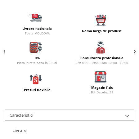
Naluci
Accesorii rapitor
Monturi rapitor
Livrare nationala
Forfaci la rapitor
Gama larga de produse
Toata MOLDOVA
Momeli la rapitor
Nada si momeala
Nada
0%
Consultanta profesionala
Pelete
Plata in rate pana la 6 luni
L-V: 8:00 - 19:00 Sam: 08:00 - 15:00
Boiles
Wafters
Pop-up
Magazin fizic
Preturi flexibile
Bd. Decebal 91
Momeala artificiala
Seminte si mix de seminte
Aditivi, arome, dipuri
Caracteristici
Pescuit la copca
Bagajerie pescuit
Livrare:
Genti