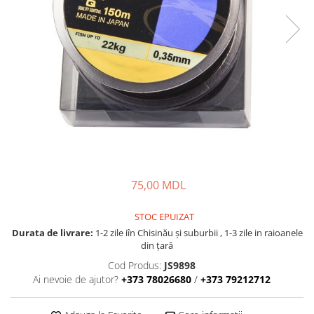
Lansete Feeder, Stationar, Pluta
Mulinete Feeder, Stationar, Pluta
Fire feeder, stationar
Plute si Indicatoare
Platforme feeder, suporturi,
tripoduri
Plumbi, cosulete, momitoare
Carlige Feeder, Stationar
Mincioguri si juvelnice
Accesorii monturi
Genti, huse, galeti
75,00 MDL
Accesorii si instrumente
STOC EPUIZAT
Nada, momeala, aditivi
Durata de livrare:
1-2 zile iîn Chisinău şi suburbii , 1-3 zile in raioanele
Pescuit la rapitor
din țară
Lansete la rapitor
Cod Produs:
JS9898
Mulinete la rapitor
Ai nevoie de ajutor?
+373 78026680
/
+373 79212712
Fire rapitor