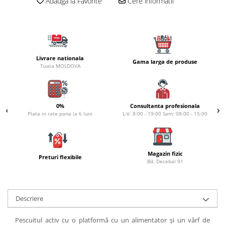
Carlige la rapitor
Adauga la Favorite
Cere informatii
Greutati la rapitor
Naluci
Accesorii rapitor
Monturi rapitor
Livrare nationala
Gama larga de produse
Forfaci la rapitor
Toata MOLDOVA
Momeli la rapitor
Nada si momeala
0%
Consultanta profesionala
Nada
Plata in rate pana la 6 luni
L-V: 8:00 - 19:00 Sam: 08:00 - 15:00
Pelete
Boiles
Wafters
Magazin fizic
Preturi flexibile
Pop-up
Bd. Decebal 91
Momeala artificiala
Seminte si mix de seminte
Descriere
Aditivi, arome, dipuri
Pescuit la copca
Pescuitul activ cu o platformă cu un alimentator și un vârf de