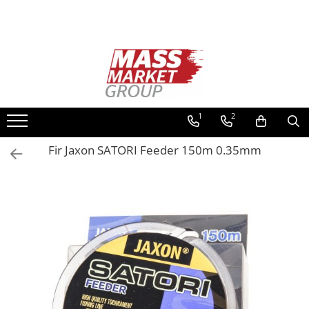
Toate Produsele
Pescuitul în Moldova
Pescuit la crap
Lansete la crap
1
2
Mulinete la crap
Fir Jaxon SATORI Feeder 150m 0.35mm
Fire Crap
Plumbi, momitoare
Protectie, pastrare
Accesorii nadire, sondare
Accesorii, monturi crap
Rod Pod, picheti, suporti
Carlige crap
Avertizoare si swingere
Pescuit Feeder, Stationar, Pluta