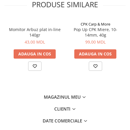
PRODUSE SIMILARE
Aragazuri, incalzitoare
Corturi, Pavilioane
Frigidere
CPK Carp & More
Lanterne
Momitor Arbuz plat in-line
Pop Up CPK Miere, 10-
140gr
14mm, 40g
Mese
43,00 MDL
99,00 MDL
Paturi
Saci de dormit, saltele, perne
ADAUGA IN COS
ADAUGA IN COS
Scaune
Umbrele
Vesela
Imbracaminte, incaltaminte
Imbracaminte
MAGAZINUL MEU
Incaltaminte
Pescuit la Fitofag
CLIENTI
Accesorii
DATE COMERCIALE
Monturi
Pentru vinatori