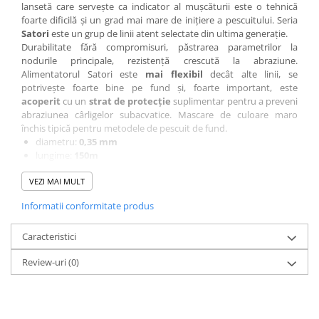
Bagajerie pescuit
lansetă care servește ca indicator al mușcăturii este o tehnică
foarte dificilă și un grad mai mare de inițiere a pescuitului. Seria
Genti
Satori
este un grup de linii atent selectate din ultima generație.
Lazi
Durabilitate fără compromisuri, păstrarea parametrilor la
nodurile principale, rezistență crescută la abraziune.
Huse
Alimentatorul Satori este
mai flexibil
decât alte linii, se
Penare
potrivește foarte bine pe fund și, foarte important, este
Altele
acoperit
cu un
strat de protecție
suplimentar pentru a preveni
abraziunea cârligelor subacvatice. Mascare de culoare maro
Rucsac
închis tipică pentru metodele de pescuit de fund.
Accesorii conexe pescuit
diametru:
0,35 mm
lungime:
150m
Cântare
rezistență:
22 kg
Instrumente
VEZI MAI MULT
culoare:
maro închis
Ochelari
Informatii conformitate produs
Barci, sonare
Accesorii pentru barci
Caracteristici
Barci
Review-uri
(0)
Sonare
Camping pescuit
Accesorii