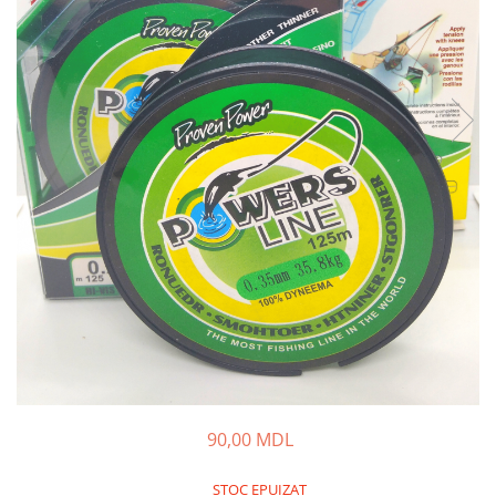
Lansete Feeder, Stationar, Pluta
Mulinete Feeder, Stationar, Pluta
Fire feeder, stationar
Plute si Indicatoare
Platforme feeder, suporturi,
tripoduri
Plumbi, cosulete, momitoare
Carlige Feeder, Stationar
Mincioguri si juvelnice
Accesorii monturi
Genti, huse, galeti
Accesorii si instrumente
Nada, momeala, aditivi
Pescuit la rapitor
Lansete la rapitor
90,00 MDL
Mulinete la rapitor
Fire rapitor
STOC EPUIZAT