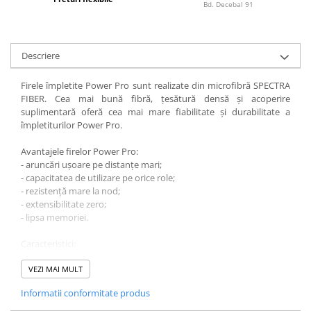
Bagajerie pescuit
Bd. Decebal 91
Genti
Lazi
Descriere
Huse
Penare
Firele împletite Power Pro sunt realizate din microfibră SPECTRA
Altele
FIBER. Cea mai bună fibră, țesătură densă și acoperire
suplimentară oferă cea mai mare fiabilitate și durabilitate a
Rucsac
împletiturilor Power Pro.
Accesorii conexe pescuit
Avantajele firelor Power Pro:
Cântare
- aruncări ușoare pe distanțe mari;
Instrumente
- capacitatea de utilizare pe orice role;
Ochelari
- rezistență mare la nod;
- extensibilitate zero;
Barci, sonare
- lipsa memoriei.
Accesorii pentru barci
Caracteristici:
Barci
Diametru (mm): 0,40
Sonare
Lungime: 135 m
VEZI MAI MULT
Sarcina de rupere: 40,1 kg
Camping pescuit
Informatii conformitate produs
Culoare verde
Accesorii