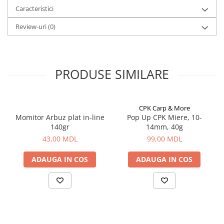
Caracteristici
Aragazuri, incalzitoare
Corturi, Pavilioane
Review-uri
(0)
Frigidere
Lanterne
Mese
PRODUSE SIMILARE
Paturi
Saci de dormit, saltele, perne
Scaune
CPK Carp & More
Umbrele
Momitor Arbuz plat in-line
Pop Up CPK Miere, 10-
Vesela
140gr
14mm, 40g
43,00 MDL
99,00 MDL
Imbracaminte, incaltaminte
Imbracaminte
ADAUGA IN COS
ADAUGA IN COS
Incaltaminte
Pescuit la Fitofag
Accesorii
Monturi
Pentru vinatori