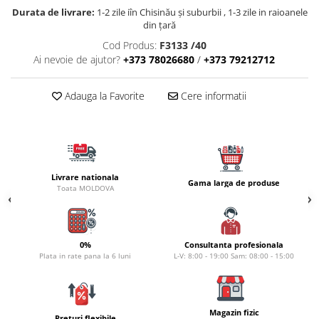
Carlige la rapitor
Durata de livrare:
1-2 zile iîn Chisinău şi suburbii , 1-3 zile in raioanele
Greutati la rapitor
din țară
Naluci
Cod Produs:
F3133 /40
Accesorii rapitor
Ai nevoie de ajutor?
+373 78026680
/
+373 79212712
Monturi rapitor
Forfaci la rapitor
Adauga la Favorite
Cere informatii
Momeli la rapitor
Nada si momeala
Nada
Pelete
Livrare nationala
Gama larga de produse
Boiles
Toata MOLDOVA
Wafters
Pop-up
Momeala artificiala
0%
Consultanta profesionala
Plata in rate pana la 6 luni
L-V: 8:00 - 19:00 Sam: 08:00 - 15:00
Seminte si mix de seminte
Aditivi, arome, dipuri
Pescuit la copca
Magazin fizic
Preturi flexibile