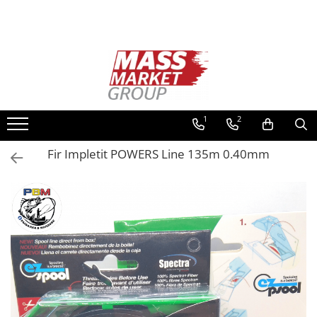
Toate Produsele
Pescuitul în Moldova
Pescuit la crap
Lansete la crap
1
2
Mulinete la crap
Fir Impletit POWERS Line 135m 0.40mm
Fire Crap
Plumbi, momitoare
Protectie, pastrare
Accesorii nadire, sondare
Accesorii, monturi crap
Rod Pod, picheti, suporti
Carlige crap
Avertizoare si swingere
Pescuit Feeder, Stationar, Pluta