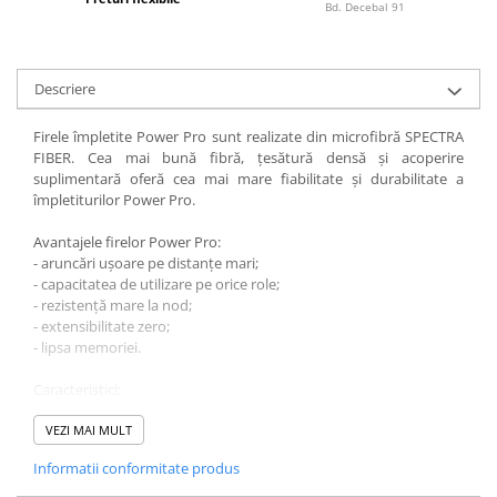
Bagajerie pescuit
Bd. Decebal 91
Genti
Lazi
Descriere
Huse
Penare
Firele împletite Power Pro sunt realizate din microfibră SPECTRA
Altele
FIBER. Cea mai bună fibră, țesătură densă și acoperire
suplimentară oferă cea mai mare fiabilitate și durabilitate a
Rucsac
împletiturilor Power Pro.
Accesorii conexe pescuit
Avantajele firelor Power Pro:
Cântare
- aruncări ușoare pe distanțe mari;
Instrumente
- capacitatea de utilizare pe orice role;
Ochelari
- rezistență mare la nod;
- extensibilitate zero;
Barci, sonare
- lipsa memoriei.
Accesorii pentru barci
Caracteristici:
Barci
Diametru (mm): 0,20
Sonare
Lungime: 125 m
VEZI MAI MULT
Sarcina de rupere: 12.3 kg
Camping pescuit
Informatii conformitate produs
Culoare verde
Accesorii