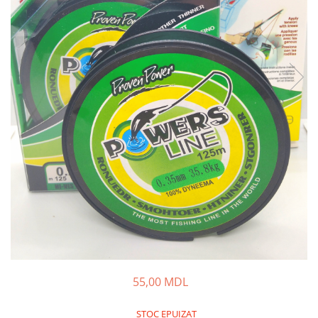
Lansete Feeder, Stationar, Pluta
Mulinete Feeder, Stationar, Pluta
Fire feeder, stationar
Plute si Indicatoare
Platforme feeder, suporturi,
tripoduri
Plumbi, cosulete, momitoare
Carlige Feeder, Stationar
Mincioguri si juvelnice
Accesorii monturi
Genti, huse, galeti
Accesorii si instrumente
Nada, momeala, aditivi
Pescuit la rapitor
Lansete la rapitor
55,00 MDL
Mulinete la rapitor
Fire rapitor
STOC EPUIZAT