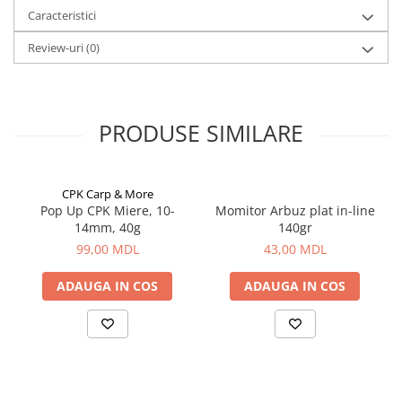
Caracteristici
Aragazuri, incalzitoare
Corturi, Pavilioane
Review-uri
(0)
Frigidere
Lanterne
Mese
PRODUSE SIMILARE
Paturi
Saci de dormit, saltele, perne
Scaune
CPK Carp & More
Umbrele
Pop Up CPK Miere, 10-
Momitor Arbuz plat in-line
Vesela
14mm, 40g
140gr
99,00 MDL
43,00 MDL
Imbracaminte, incaltaminte
Imbracaminte
ADAUGA IN COS
ADAUGA IN COS
Incaltaminte
Pescuit la Fitofag
Accesorii
Monturi
Pentru vinatori