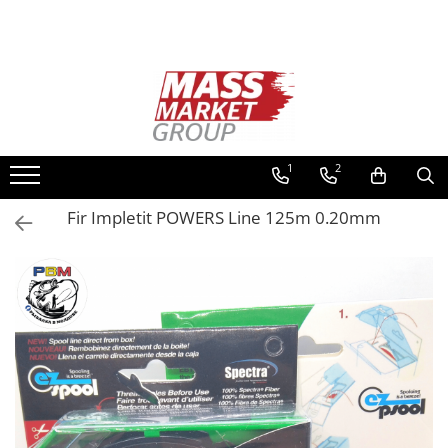
Toate Produsele
Pescuitul în Moldova
Pescuit la crap
Lansete la crap
1
2
Mulinete la crap
Fir Impletit POWERS Line 125m 0.20mm
Fire Crap
Plumbi, momitoare
Protectie, pastrare
Accesorii nadire, sondare
Accesorii, monturi crap
Rod Pod, picheti, suporti
Carlige crap
Avertizoare si swingere
Pescuit Feeder, Stationar, Pluta