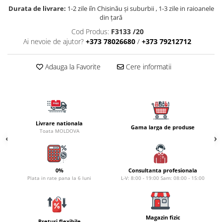
Carlige la rapitor
Durata de livrare:
1-2 zile iîn Chisinău şi suburbii , 1-3 zile in raioanele
Greutati la rapitor
din țară
Naluci
Cod Produs:
F3133 /20
Accesorii rapitor
Ai nevoie de ajutor?
+373 78026680
/
+373 79212712
Monturi rapitor
Forfaci la rapitor
Adauga la Favorite
Cere informatii
Momeli la rapitor
Nada si momeala
Nada
Pelete
Livrare nationala
Gama larga de produse
Boiles
Toata MOLDOVA
Wafters
Pop-up
Momeala artificiala
0%
Consultanta profesionala
Plata in rate pana la 6 luni
L-V: 8:00 - 19:00 Sam: 08:00 - 15:00
Seminte si mix de seminte
Aditivi, arome, dipuri
Pescuit la copca
Magazin fizic
Preturi flexibile