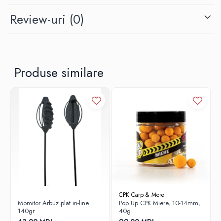
Frigidere
Review-uri
(0)
Lanterne
Mese
Paturi
Saci de dormit, saltele, perne
Produse similare
Scaune
Umbrele
Vesela
Imbracaminte, incaltaminte
Imbracaminte
Incaltaminte
Pescuit la Fitofag
Accesorii
Monturi
CPK Carp & More
Momitor Arbuz plat in-line
Pop Up CPK Miere, 10-14mm,
140gr
40g