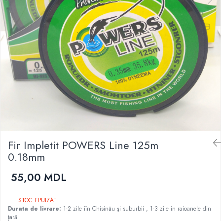
Fire feeder, stationar
Plute si Indicatoare
Platforme feeder, suporturi, tripoduri
Plumbi, cosulete, momitoare
Carlige Feeder, Stationar
Mincioguri si juvelnice
Accesorii monturi
Genti, huse, galeti
Accesorii si instrumente
Nada, momeala, aditivi
Pescuit la rapitor
Fir Impletit POWERS Line 125m
0.18mm
Lansete la rapitor
Mulinete la rapitor
55,00 MDL
Fire rapitor
Carlige la rapitor
STOC EPUIZAT
Greutati la rapitor
Durata de livrare:
1-2 zile iîn Chisinău şi suburbii , 1-3 zile in raioanele din
țară
Naluci