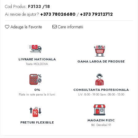
Cod Produs:
F3133 /18
Accesorii rapitor
Ai nevoie de ajutor?
+373 78026680
/
+373 79212712
Monturi rapitor
Forfaci la rapitor
Adauga la Favorite
Cere informatii
Momeli la rapitor
Nada si momeala
Nada
Pelete
LIVRARE NATIONALA
GAMA LARGA DE PRODUSE
Toata MOLDOVA
Boiles
Wafters
Pop-up
Momeala artificiala
0%
CONSULTANTA PROFESIONALA
Plata in rate pana la 6 luni
L-V: 8:00 - 19:00 Sam: 08:00 - 15:00
Seminte si mix de seminte
Aditivi, arome, dipuri
Pescuit la copca
MAGAZIN FIZIC
Bagajerie pescuit
PRETURI FLEXIBILE
Bd. Decebal 91
Genti