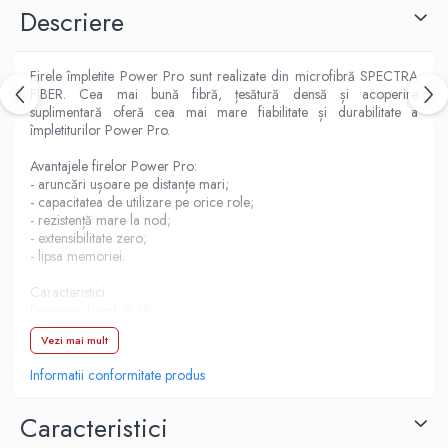
Lazi
Descriere
Huse
Penare
Firele împletite Power Pro sunt realizate din microfibră SPECTRA
Altele
FIBER. Cea mai bună fibră, țesătură densă și acoperire
Rucsac
suplimentară oferă cea mai mare fiabilitate și durabilitate a
împletiturilor Power Pro.
Accesorii conexe pescuit
Avantajele firelor Power Pro:
Cântare
- aruncări ușoare pe distanțe mari;
Instrumente
- capacitatea de utilizare pe orice role;
Ochelari
- rezistență mare la nod;
- extensibilitate zero;
Barci, sonare
- lipsa memoriei.
Accesorii pentru barci
Caracteristici:
Barci
Diametru (mm): 0,18
Lungime: 125 m
Sonare
Vezi mai mult
Sarcina de rupere: 10,8 kg
Camping pescuit
Culoare verde
Informatii conformitate produs
Accesorii
Aragazuri, incalzitoare
Caracteristici
Corturi, Pavilioane