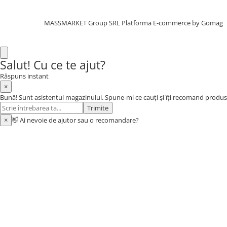
Aragazuri, incalzitoare
Corturi, Pavilioane
MASSMARKET Group SRL
Platforma E-commerce by Gomag
Frigidere
Lanterne
Salut! Cu ce te ajut?
Mese
Paturi
Răspuns instant
×
Saci de dormit, saltele, perne
Bună! Sunt asistentul magazinului. Spune-mi ce cauți și îți recomand produs
Scaune
Trimite
Umbrele
×
👋 Ai nevoie de ajutor sau o recomandare?
Vesela
Imbracaminte, incaltaminte
Imbracaminte
Incaltaminte
Pescuit la Fitofag
Accesorii
Monturi
Pentru vinatori