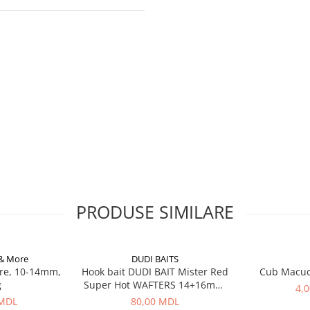
PRODUSE SIMILARE
 & More
DUDI BAITS
re, 10-14mm,
Hook bait DUDI BAIT Mister Red
Cub Macu
g
Super Hot WAFTERS 14+16mm,
4,
100g
 MDL
80,00 MDL