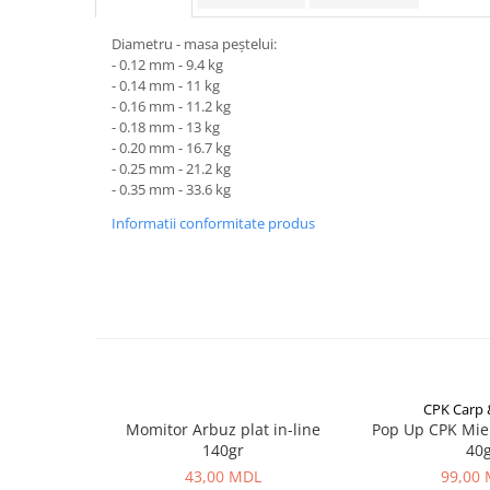
Carlige la rapitor
Greutati la rapitor
Diametru - masa peștelui:
Naluci
- 0.12 mm - 9.4 kg
Accesorii rapitor
- 0.14 mm - 11 kg
- 0.16 mm - 11.2 kg
Monturi rapitor
- 0.18 mm - 13 kg
Forfaci la rapitor
- 0.20 mm - 16.7 kg
- 0.25 mm - 21.2 kg
Momeli la rapitor
- 0.35 mm - 33.6 kg
Nada si momeala
Informatii conformitate produs
Nada
Pelete
Boiles
Wafters
Pop-up
Momeala artificiala
Seminte si mix de seminte
CPK Carp
Momitor Arbuz plat in-line
Pop Up CPK Mie
Aditivi, arome, dipuri
140gr
40
Pescuit la copca
43,00 MDL
99,00