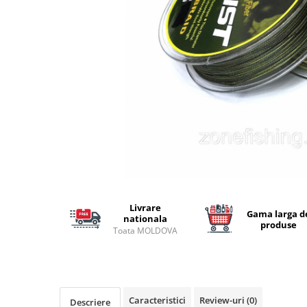
Lansete Feeder, Stationar, Pluta
Mulinete Feeder, Stationar, Pluta
Fire feeder, stationar
Plute si Indicatoare
Platforme feeder, suporturi,
tripoduri
Plumbi, cosulete, momitoare
Carlige Feeder, Stationar
Mincioguri si juvelnice
Accesorii monturi
Genti, huse, galeti
Accesorii si instrumente
Livrare
Gama larga d
Nada, momeala, aditivi
nationala
produse
Toata MOLDOVA
Pescuit la rapitor
Lansete la rapitor
Mulinete la rapitor
Fire rapitor
Caracteristici
Review-uri
(0)
Descriere