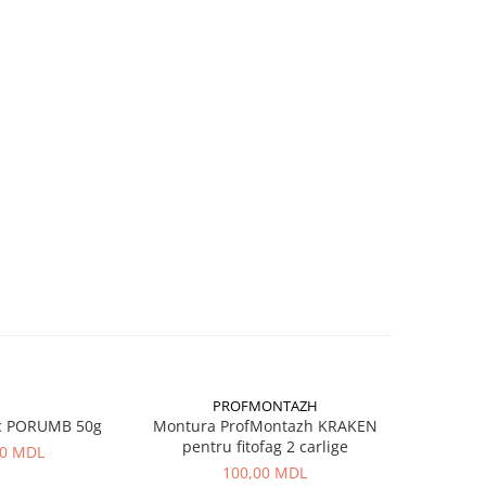
PROFMONTAZH
c PORUMB 50g
Montura ProfMontazh KRAKEN
Aluna Ti
pentru fitofag 2 carlige
00 MDL
100,00 MDL