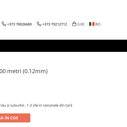
+373 78026680
+373 79212712
0,00
RO
 300 metri (0.12mm)
inău şi suburbii , 1-3 zile in raioanele din țară
A IN COS