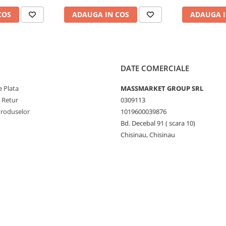
COS
ADAUGA IN COS
ADAUGA I
DATE COMERCIALE
 Plata
MASSMARKET GROUP SRL
e Retur
0309113
Produselor
1019600039876
Bd. Decebal 91 ( scara 10)
Chisinau, Chisinau