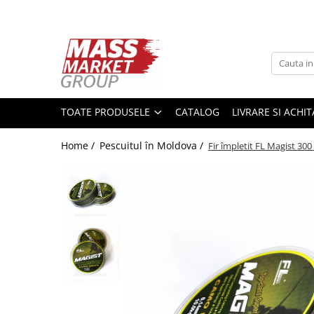
Toate Produsele
Pescuitul în Moldova
Pescuit la crap
TOATE PRODUSELE
CATALOG
LIVRARE SI ACHI
Lansete la crap
Mulinete la crap
Home /
Pescuitul în Moldova /
Fir împletit FL Magist 30
Fire Crap
Plumbi, momitoare
Protectie, pastrare
Accesorii nadire, sondare
Accesorii, monturi crap
Rod Pod, picheti, suporti
Carlige crap
Avertizoare si swingere
Pescuit Feeder, Stationar, Pluta