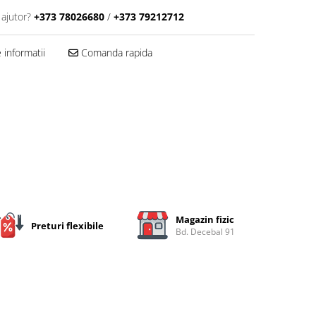
 ajutor?
+373 78026680
/
+373 79212712
informatii
Comanda rapida
Magazin fizic
Preturi flexibile
Bd. Decebal 91