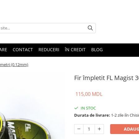
TARE
CONTACT
REDUCERI
ÎN CREDIT
BLOG
0 metri (0.12mm)
Fir împletit FL Magist
115,00 MDL
IN STOC
Durata de livrare:
1-2 zile iîn Chis
ADAUG