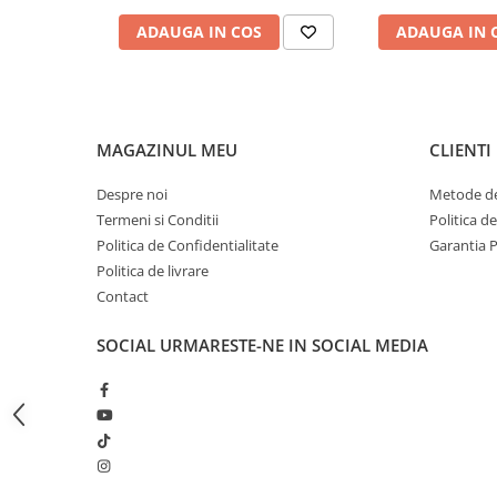
Bagajerie pescuit
ADAUGA IN COS
ADAUGA IN 
Genti
Lazi
Huse
Penare
MAGAZINUL MEU
CLIENTI
Altele
Rucsac
Despre noi
Metode de
Accesorii conexe pescuit
Termeni si Conditii
Politica d
Politica de Confidentialitate
Garantia 
Cântare
Politica de livrare
Instrumente
Contact
Ochelari
Barci, sonare
SOCIAL
URMARESTE-NE IN SOCIAL MEDIA
Accesorii pentru barci
Barci
Sonare
Camping pescuit
Accesorii