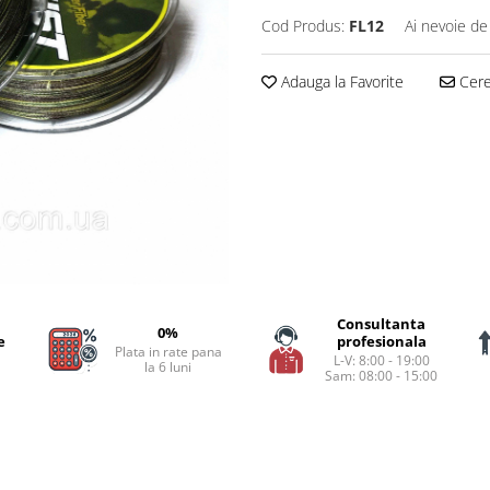
Cod Produs:
FL12
Ai nevoie de
Adauga la Favorite
Cere 
Consultanta
0%
e
profesionala
Plata in rate pana
L-V: 8:00 - 19:00
la 6 luni
Sam: 08:00 - 15:00