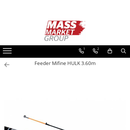
Toate Produsele
Pescuitul în Moldova
Pescuit la crap
Lansete la crap
1
2
Mulinete la crap
Feeder Mifine HULK 3.60m
Fire Crap
Plumbi, momitoare
Protectie, pastrare
Accesorii nadire, sondare
Accesorii, monturi crap
Rod Pod, picheti, suporti
Carlige crap
Avertizoare si swingere
Pescuit Feeder, Stationar, Pluta