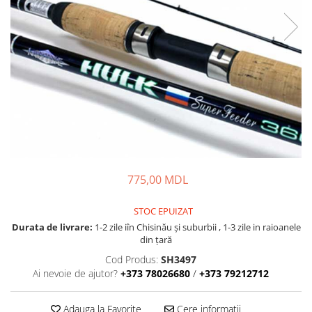
Lansete Feeder, Stationar, Pluta
Mulinete Feeder, Stationar, Pluta
Fire feeder, stationar
Plute si Indicatoare
Platforme feeder, suporturi,
tripoduri
Plumbi, cosulete, momitoare
Carlige Feeder, Stationar
Mincioguri si juvelnice
Accesorii monturi
775,00 MDL
Genti, huse, galeti
Accesorii si instrumente
STOC EPUIZAT
Nada, momeala, aditivi
Durata de livrare:
1-2 zile iîn Chisinău şi suburbii , 1-3 zile in raioanele
Pescuit la rapitor
din țară
Lansete la rapitor
Cod Produs:
SH3497
Ai nevoie de ajutor?
+373 78026680
/
+373 79212712
Mulinete la rapitor
Fire rapitor
Adauga la Favorite
Cere informatii