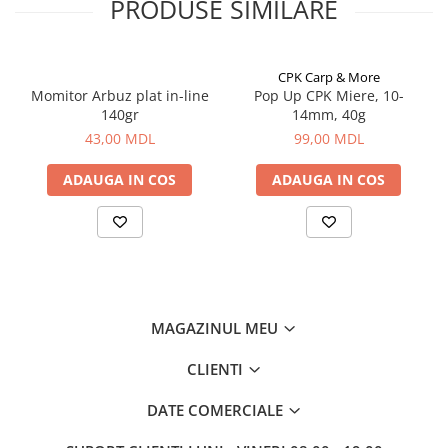
PRODUSE SIMILARE
Aragazuri, incalzitoare
Corturi, Pavilioane
Frigidere
CPK Carp & More
Momitor Arbuz plat in-line
Pop Up CPK Miere, 10-
Lanterne
140gr
14mm, 40g
Mese
43,00 MDL
99,00 MDL
Paturi
Saci de dormit, saltele, perne
ADAUGA IN COS
ADAUGA IN COS
Scaune
Umbrele
Vesela
Imbracaminte, incaltaminte
Imbracaminte
MAGAZINUL MEU
Incaltaminte
Pescuit la Fitofag
CLIENTI
Accesorii
DATE COMERCIALE
Monturi
Pentru vinatori