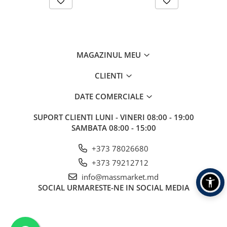
Aragazuri, incalzitoare
Corturi, Pavilioane
Frigidere
Lanterne
MAGAZINUL MEU
Mese
CLIENTI
Paturi
Saci de dormit, saltele, perne
DATE COMERCIALE
Scaune
Umbrele
SUPORT CLIENTI
LUNI - VINERI 08:00 - 19:00
SAMBATA 08:00 - 15:00
Vesela
Imbracaminte, incaltaminte
+373 78026680
Imbracaminte
+373 79212712
Incaltaminte
info@massmarket.md
Pescuit la Fitofag
SOCIAL
URMARESTE-NE IN SOCIAL MEDIA
Accesorii
Monturi
Pentru vinatori