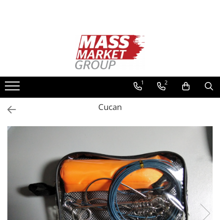
Toate Produsele
Pescuitul în Moldova
Pescuit la crap
Lansete la crap
1
2
Mulinete la crap
Cucan
Fire Crap
Plumbi, momitoare
Protectie, pastrare
Accesorii nadire, sondare
Accesorii, monturi crap
Rod Pod, picheti, suporti
Carlige crap
Avertizoare si swingere
Pescuit Feeder, Stationar, Pluta