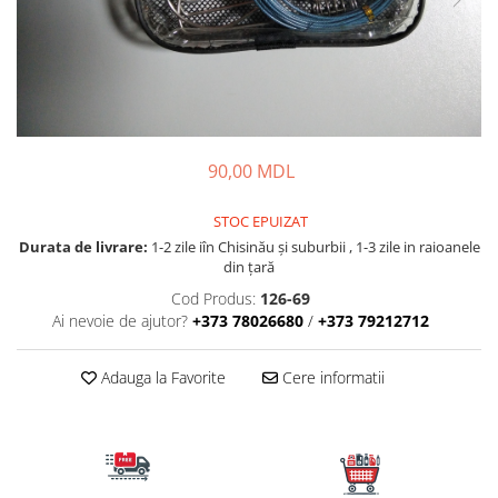
Lansete Feeder, Stationar, Pluta
Mulinete Feeder, Stationar, Pluta
Fire feeder, stationar
Plute si Indicatoare
Platforme feeder, suporturi,
tripoduri
90,00 MDL
Plumbi, cosulete, momitoare
Carlige Feeder, Stationar
STOC EPUIZAT
Mincioguri si juvelnice
Durata de livrare:
1-2 zile iîn Chisinău şi suburbii , 1-3 zile in raioanele
Accesorii monturi
din țară
Genti, huse, galeti
Cod Produs:
126-69
Accesorii si instrumente
Ai nevoie de ajutor?
+373 78026680
/
+373 79212712
Nada, momeala, aditivi
Adauga la Favorite
Cere informatii
Pescuit la rapitor
Lansete la rapitor
Mulinete la rapitor
Fire rapitor