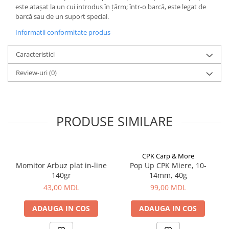
Bagajerie pescuit
este atașat la un cui introdus în țărm; într-o barcă, este legat de
barcă sau de un suport special.
Genti
Lazi
Informatii conformitate produs
Huse
Caracteristici
Penare
Altele
Review-uri
(0)
Rucsac
Accesorii conexe pescuit
Cântare
PRODUSE SIMILARE
Instrumente
Ochelari
Barci, sonare
CPK Carp & More
Momitor Arbuz plat in-line
Pop Up CPK Miere, 10-
Accesorii pentru barci
140gr
14mm, 40g
Barci
43,00 MDL
99,00 MDL
Sonare
ADAUGA IN COS
ADAUGA IN COS
Camping pescuit
Accesorii