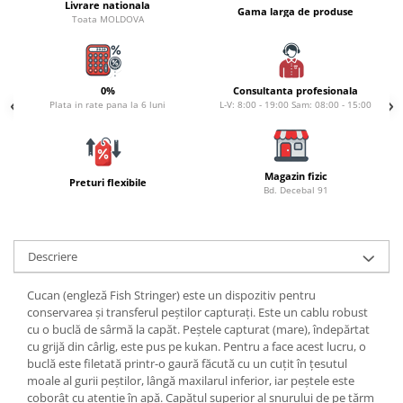
Carlige la rapitor
Livrare nationala
Gama larga de produse
Toata MOLDOVA
Greutati la rapitor
Naluci
Accesorii rapitor
0%
Consultanta profesionala
Monturi rapitor
Plata in rate pana la 6 luni
L-V: 8:00 - 19:00 Sam: 08:00 - 15:00
Forfaci la rapitor
Momeli la rapitor
Nada si momeala
Magazin fizic
Preturi flexibile
Bd. Decebal 91
Nada
Pelete
Boiles
Descriere
Wafters
Pop-up
Cucan (engleză Fish Stringer) este un dispozitiv pentru
Momeala artificiala
conservarea și transferul peștilor capturați. Este un cablu robust
cu o buclă de sârmă la capăt. Peștele capturat (mare), îndepărtat
Seminte si mix de seminte
cu grijă din cârlig, este pus pe kukan. Pentru a face acest lucru, o
Aditivi, arome, dipuri
buclă este filetată printr-o gaură făcută cu un cuțit în țesutul
Pescuit la copca
moale al gurii peștilor, lângă maxilarul inferior, iar peștele este
coborât cu atenție în apă. Capătul superior al șnurului de pe țărm