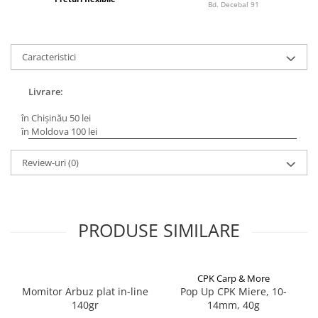
Bagajerie pescuit
Bd. Decebal 91
Genti
Lazi
Caracteristici
Huse
Penare
Livrare:
Altele
Rucsac
în Chișinău 50 lei
în Moldova 100 lei
Accesorii conexe pescuit
Cântare
Review-uri
(0)
Instrumente
Ochelari
Barci, sonare
PRODUSE SIMILARE
Accesorii pentru barci
Barci
Sonare
CPK Carp & More
Camping pescuit
Momitor Arbuz plat in-line
Pop Up CPK Miere, 10-
140gr
14mm, 40g
Accesorii