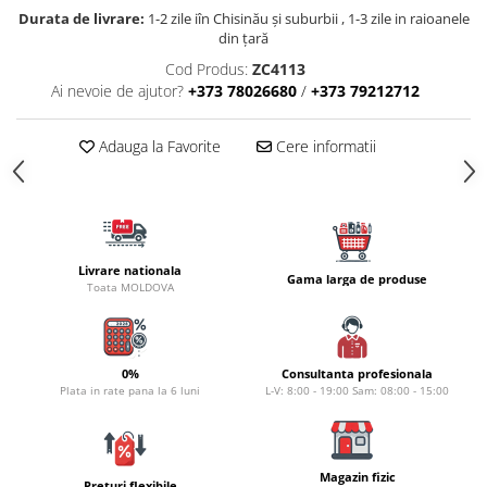
Carlige la rapitor
Durata de livrare:
1-2 zile iîn Chisinău şi suburbii , 1-3 zile in raioanele
Greutati la rapitor
din țară
Naluci
Cod Produs:
ZC4113
Accesorii rapitor
Ai nevoie de ajutor?
+373 78026680
/
+373 79212712
Monturi rapitor
Forfaci la rapitor
Adauga la Favorite
Cere informatii
Momeli la rapitor
Nada si momeala
Nada
Pelete
Livrare nationala
Gama larga de produse
Boiles
Toata MOLDOVA
Wafters
Pop-up
Momeala artificiala
0%
Consultanta profesionala
Plata in rate pana la 6 luni
L-V: 8:00 - 19:00 Sam: 08:00 - 15:00
Seminte si mix de seminte
Aditivi, arome, dipuri
Pescuit la copca
Magazin fizic
Preturi flexibile