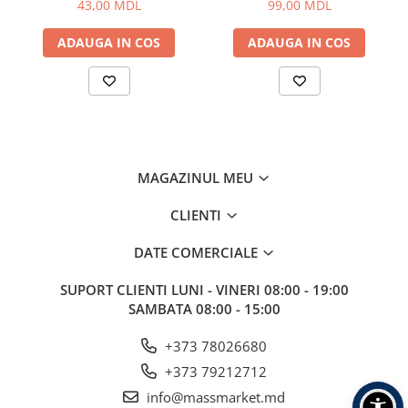
43,00 MDL
99,00 MDL
Aragazuri, incalzitoare
Corturi, Pavilioane
ADAUGA IN COS
ADAUGA IN COS
Frigidere
Lanterne
Mese
Paturi
Saci de dormit, saltele, perne
MAGAZINUL MEU
Scaune
Umbrele
CLIENTI
Vesela
DATE COMERCIALE
Imbracaminte, incaltaminte
Imbracaminte
SUPORT CLIENTI
LUNI - VINERI 08:00 - 19:00
Incaltaminte
SAMBATA 08:00 - 15:00
Pescuit la Fitofag
+373 78026680
Accesorii
+373 79212712
Monturi
info@massmarket.md
Pentru vinatori