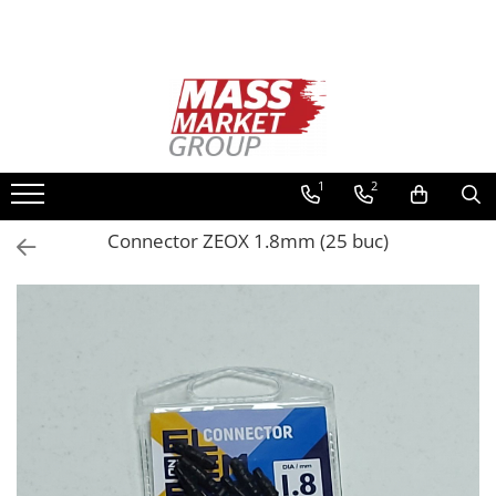
Toate Produsele
Pescuitul în Moldova
Pescuit la crap
Lansete la crap
1
2
Mulinete la crap
Connector ZEOX 1.8mm (25 buc)
Fire Crap
Plumbi, momitoare
Protectie, pastrare
Accesorii nadire, sondare
Accesorii, monturi crap
Rod Pod, picheti, suporti
Carlige crap
Avertizoare si swingere
Pescuit Feeder, Stationar, Pluta