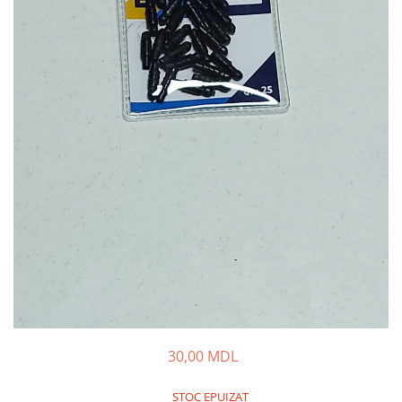
Lansete Feeder, Stationar, Pluta
Mulinete Feeder, Stationar, Pluta
Fire feeder, stationar
Plute si Indicatoare
Platforme feeder, suporturi,
tripoduri
Plumbi, cosulete, momitoare
Carlige Feeder, Stationar
Mincioguri si juvelnice
Accesorii monturi
Genti, huse, galeti
Accesorii si instrumente
Nada, momeala, aditivi
Pescuit la rapitor
Lansete la rapitor
30,00 MDL
Mulinete la rapitor
Fire rapitor
STOC EPUIZAT