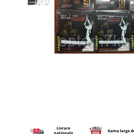
Lansete Feeder, Stationar, Pluta
Mulinete Feeder, Stationar, Pluta
Fire feeder, stationar
Plute si Indicatoare
Platforme feeder, suporturi,
tripoduri
Plumbi, cosulete, momitoare
Carlige Feeder, Stationar
Mincioguri si juvelnice
Accesorii monturi
Genti, huse, galeti
Accesorii si instrumente
Nada, momeala, aditivi
Pescuit la rapitor
Lansete la rapitor
Mulinete la rapitor
Fire rapitor
Livrare
Gama larga d
nationala