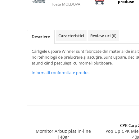
Carlige la rapitor
produse
Toata MOLDOVA
Greutati la rapitor
Naluci
Accesorii rapitor
Monturi rapitor
Caracteristici
Review-uri
(0)
Descriere
Forfaci la rapitor
Momeli la rapitor
Cârligele ușoare Winner sunt fabricate din material de înalt
Nada si momeala
noi tehnologii de prelucrare și ascuțire. Sunt ușoare, deci s
atunci când pescuiești cu momeli plutitoare.
Nada
Informatii conformitate produs
Pelete
Boiles
Wafters
Pop-up
Momeala artificiala
Seminte si mix de seminte
Aditivi, arome, dipuri
CPK Carp
Pescuit la copca
Momitor Arbuz plat in-line
Pop Up CPK Mie
140gr
40