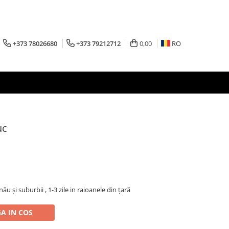
+373 78026680
+373 79212712
0,00
RO
uc
inău şi suburbii , 1-3 zile in raioanele din țară
A IN COS