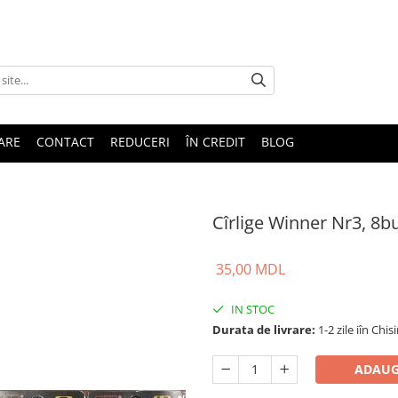
TARE
CONTACT
REDUCERI
ÎN CREDIT
BLOG
Cîrlige Winner Nr3, 8b
35,00 MDL
IN STOC
Durata de livrare:
1-2 zile iîn Chis
ADAUG