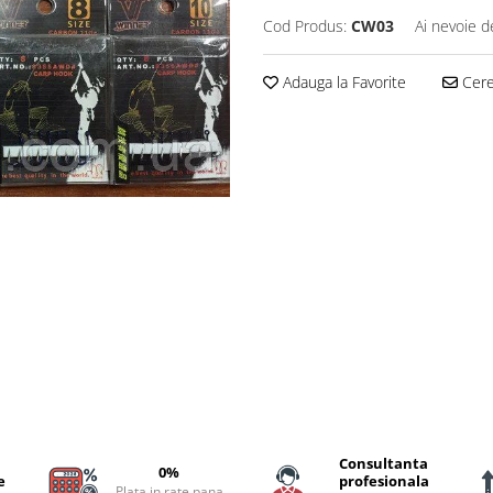
Cod Produs:
CW03
Ai nevoie d
Adauga la Favorite
Cere 
Consultanta
0%
e
profesionala
Plata in rate pana