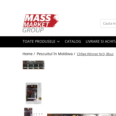
Toate Produsele
Pescuitul în Moldova
Pescuit la crap
TOATE PRODUSELE
CATALOG
LIVRARE SI ACHI
Lansete la crap
Mulinete la crap
Home /
Pescuitul în Moldova /
Cîrlige Winner Nr3, 8buc
Fire Crap
Plumbi, momitoare
Protectie, pastrare
Accesorii nadire, sondare
Accesorii, monturi crap
Rod Pod, picheti, suporti
Carlige crap
Avertizoare si swingere
Pescuit Feeder, Stationar, Pluta