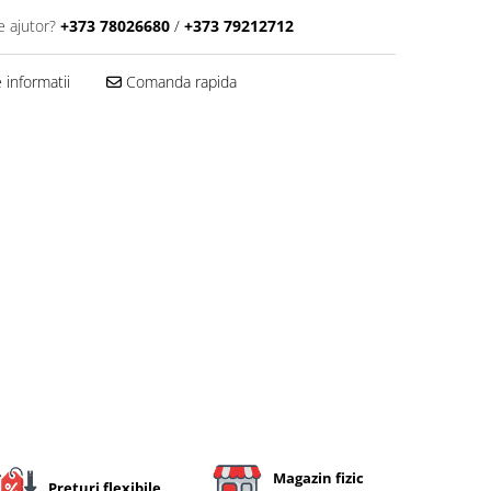
e ajutor?
+373 78026680
/
+373 79212712
informatii
Comanda rapida
Magazin fizic
Preturi flexibile