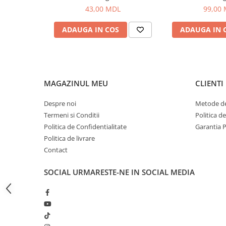
Bagajerie pescuit
43,00 MDL
99,00
Genti
ADAUGA IN COS
ADAUGA IN 
Lazi
Huse
Penare
Altele
MAGAZINUL MEU
CLIENTI
Rucsac
Accesorii conexe pescuit
Despre noi
Metode de
Cântare
Termeni si Conditii
Politica d
Instrumente
Politica de Confidentialitate
Garantia 
Ochelari
Politica de livrare
Contact
Barci, sonare
Accesorii pentru barci
SOCIAL
URMARESTE-NE IN SOCIAL MEDIA
Barci
Sonare
Camping pescuit
Accesorii