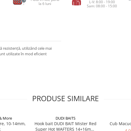
L-V: 8:00 - 19:00
la 6 luni
Sam: 08:00 - 15:00
ă rezistență, utilizând cele mai
unt utilizate în mod eficient
PRODUSE SIMILARE
 & More
DUDI BAITS
re, 10-14mm,
Hook bait DUDI BAIT Mister Red
Cub Macu
g
Super Hot WAFTERS 14+16mm,
4,