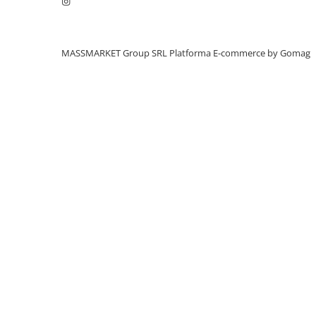
Aragazuri, incalzitoare
Corturi, Pavilioane
Frigidere
MASSMARKET Group SRL
Platforma E-commerce by Gomag
Lanterne
Mese
Paturi
Saci de dormit, saltele, perne
Scaune
Umbrele
Vesela
Imbracaminte, incaltaminte
Imbracaminte
Incaltaminte
Pescuit la Fitofag
Accesorii
Monturi
Pentru vinatori