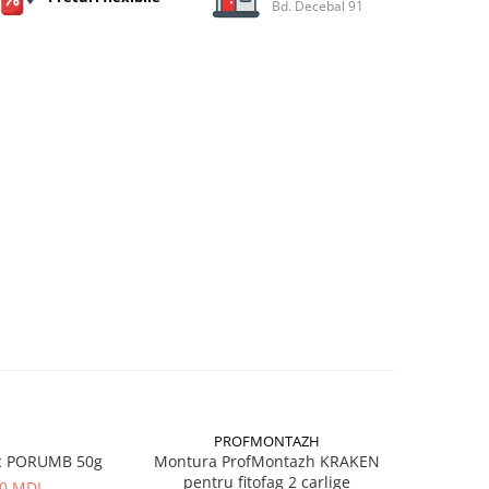
Bd. Decebal 91
PROFMONTAZH
c PORUMB 50g
Montura ProfMontazh KRAKEN
Aluna Ti
pentru fitofag 2 carlige
00 MDL