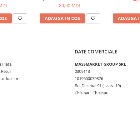
100g
 MDL
80,00 MDL
COS
ADAUGA IN COS
ADAUGA I
DATE COMERCIALE
 Plata
MASSMARKET GROUP SRL
e Retur
0309113
Produselor
1019600039876
Bd. Decebal 91 ( scara 10)
Chisinau, Chisinau