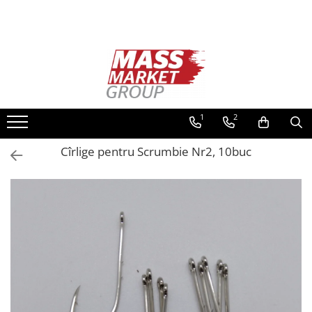
Toate Produsele
Pescuitul în Moldova
Pescuit la crap
Lansete la crap
1
2
Mulinete la crap
Cîrlige pentru Scrumbie Nr2, 10buc
Fire Crap
Plumbi, momitoare
Protectie, pastrare
Accesorii nadire, sondare
Accesorii, monturi crap
Rod Pod, picheti, suporti
Carlige crap
Avertizoare si swingere
Pescuit Feeder, Stationar, Pluta