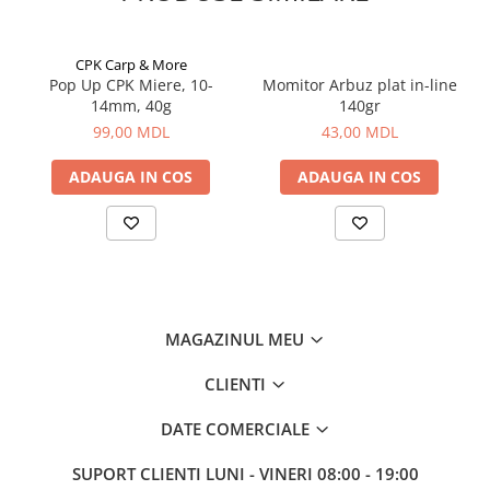
Aragazuri, incalzitoare
Corturi, Pavilioane
CPK Carp & More
Frigidere
Pop Up CPK Miere, 10-
Momitor Arbuz plat in-line
14mm, 40g
140gr
Lanterne
99,00 MDL
43,00 MDL
Mese
Paturi
ADAUGA IN COS
ADAUGA IN COS
Saci de dormit, saltele, perne
Scaune
Umbrele
Vesela
Imbracaminte, incaltaminte
MAGAZINUL MEU
Imbracaminte
Incaltaminte
CLIENTI
Pescuit la Fitofag
DATE COMERCIALE
Accesorii
Monturi
SUPORT CLIENTI
LUNI - VINERI 08:00 - 19:00
Pentru vinatori