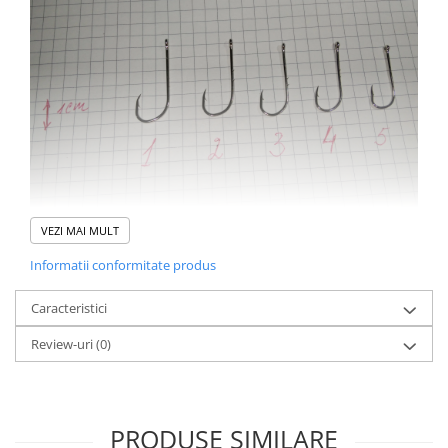
Bagajerie pescuit
Genti
Lazi
Huse
Penare
Altele
Rucsac
Accesorii conexe pescuit
Cântare
VEZI MAI MULT
Instrumente
Informatii conformitate produs
Ochelari
Barci, sonare
Caracteristici
Accesorii pentru barci
Review-uri
(0)
Barci
Sonare
Camping pescuit
PRODUSE SIMILARE
Accesorii