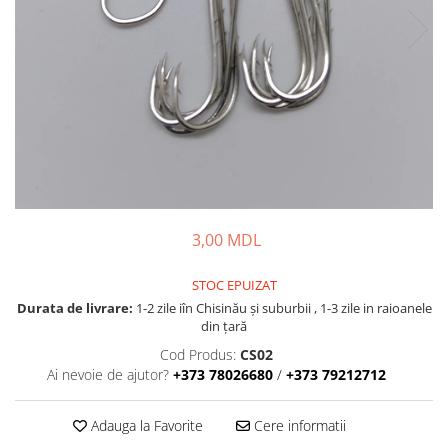
Lansete Feeder, Stationar, Pluta
Mulinete Feeder, Stationar, Pluta
Fire feeder, stationar
Plute si Indicatoare
Platforme feeder, suporturi,
tripoduri
Plumbi, cosulete, momitoare
Carlige Feeder, Stationar
Mincioguri si juvelnice
Accesorii monturi
3,00 MDL
Genti, huse, galeti
STOC EPUIZAT
Accesorii si instrumente
Durata de livrare:
1-2 zile iîn Chisinău şi suburbii , 1-3 zile in raioanele
Nada, momeala, aditivi
din țară
Pescuit la rapitor
Cod Produs:
CS02
Lansete la rapitor
Ai nevoie de ajutor?
+373 78026680
/
+373 79212712
Mulinete la rapitor
Fire rapitor
Adauga la Favorite
Cere informatii