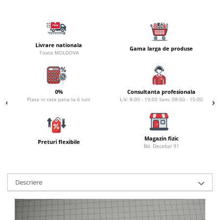
Carlige la rapitor
Greutati la rapitor
Naluci
Accesorii rapitor
Livrare nationala
Gama larga de produse
Monturi rapitor
Toata MOLDOVA
Forfaci la rapitor
Momeli la rapitor
Nada si momeala
0%
Consultanta profesionala
Plata in rate pana la 6 luni
L-V: 8:00 - 19:00 Sam: 08:00 - 15:00
Nada
Pelete
Boiles
Magazin fizic
Preturi flexibile
Wafters
Bd. Decebal 91
Pop-up
Momeala artificiala
Seminte si mix de seminte
Descriere
Aditivi, arome, dipuri
Pescuit la copca