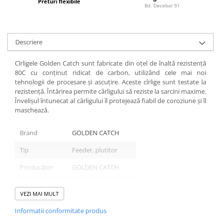
Bagajerie pescuit
Preturi flexibile
Bd. Decebal 91
Genti
Lazi
Descriere
Huse
Penare
Cîrligele Golden Catch sunt fabricate din oțel de înaltă rezistență
Altele
80C cu conținut ridicat de carbon, utilizând cele mai noi
Rucsac
tehnologii de procesare și ascuțire. Aceste cîrlige sunt testate la
rezistență. Întărirea permite cârligului să reziste la sarcini maxime.
Accesorii conexe pescuit
Învelișul întunecat al cârligului îl protejează fiabil de coroziune și îl
Cântare
maschează.
Instrumente
Brand
GOLDEN CATCH
Ochelari
Barci, sonare
Tip
Feeder, plutitor
Accesorii pentru barci
Producător
GOLDEN CATCH
Barci
Tip
Одинарный ушко
Sonare
VEZI MAI MULT
Camping pescuit
Informatii conformitate produs
Mărimi:
Accesorii