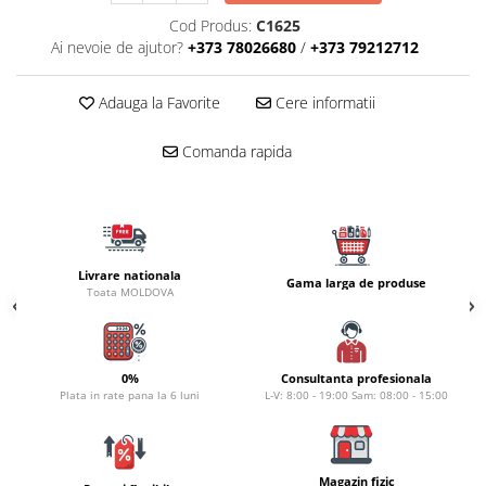
Carlige la rapitor
Cod Produs:
C1625
Greutati la rapitor
Ai nevoie de ajutor?
+373 78026680
/
+373 79212712
Naluci
Accesorii rapitor
Adauga la Favorite
Cere informatii
Monturi rapitor
Forfaci la rapitor
Comanda rapida
Momeli la rapitor
Nada si momeala
Nada
Pelete
Livrare nationala
Gama larga de produse
Boiles
Toata MOLDOVA
Wafters
Pop-up
Momeala artificiala
0%
Consultanta profesionala
Plata in rate pana la 6 luni
L-V: 8:00 - 19:00 Sam: 08:00 - 15:00
Seminte si mix de seminte
Aditivi, arome, dipuri
Pescuit la copca
Magazin fizic