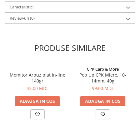
Aragazuri, incalzitoare
Caracteristici
Corturi, Pavilioane
Review-uri
(0)
Frigidere
Lanterne
Mese
PRODUSE SIMILARE
Paturi
Saci de dormit, saltele, perne
Scaune
CPK Carp & More
Umbrele
Momitor Arbuz plat in-line
Pop Up CPK Miere, 10-
Vesela
140gr
14mm, 40g
Imbracaminte, incaltaminte
43,00 MDL
99,00 MDL
Imbracaminte
ADAUGA IN COS
ADAUGA IN COS
Incaltaminte
Pescuit la Fitofag
Accesorii
Monturi
Pentru vinatori