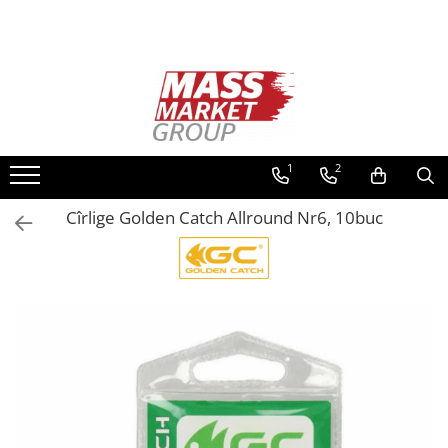
Toate Produsele
Pescuitul în Moldova
Pescuit la crap
Lansete la crap
1
2
Mulinete la crap
Cîrlige Golden Catch Allround Nr6, 10buc
Fire Crap
Plumbi, momitoare
Protectie, pastrare
Accesorii nadire, sondare
Accesorii, monturi crap
Rod Pod, picheti, suporti
Carlige crap
Avertizoare si swingere
Pescuit Feeder, Stationar, Pluta