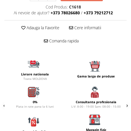
Naluci
Cod Produs:
C1618
Accesorii rapitor
Ai nevoie de ajutor?
+373 78026680
/
+373 79212712
Monturi rapitor
Adauga la Favorite
Cere informatii
Forfaci la rapitor
Momeli la rapitor
Comanda rapida
Nada si momeala
Nada
Pelete
Boiles
Livrare nationala
Wafters
Gama larga de produse
Toata MOLDOVA
Pop-up
Momeala artificiala
Seminte si mix de seminte
0%
Consultanta profesionala
Aditivi, arome, dipuri
Plata in rate pana la 6 luni
L-V: 8:00 - 19:00 Sam: 08:00 - 15:00
Pescuit la copca
Bagajerie pescuit
Magazin fizic
Genti