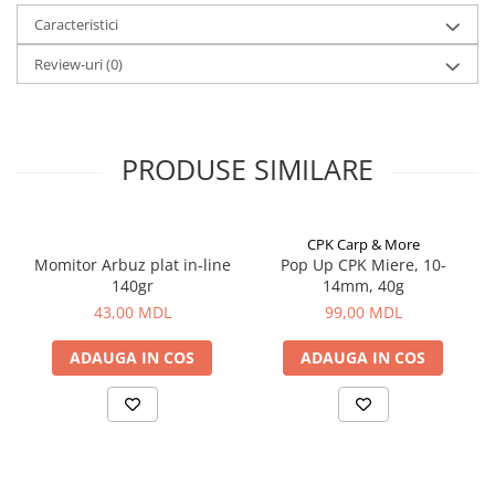
Corturi, Pavilioane
Caracteristici
Frigidere
Review-uri
(0)
Lanterne
Mese
Paturi
Saci de dormit, saltele, perne
PRODUSE SIMILARE
Scaune
Umbrele
Vesela
CPK Carp & More
Momitor Arbuz plat in-line
Pop Up CPK Miere, 10-
Imbracaminte, incaltaminte
140gr
14mm, 40g
Imbracaminte
43,00 MDL
99,00 MDL
Incaltaminte
ADAUGA IN COS
ADAUGA IN COS
Pescuit la Fitofag
Accesorii
Monturi