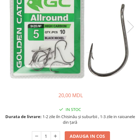
Fire feeder, stationar
Plute si Indicatoare
Platforme feeder, suporturi,
tripoduri
Plumbi, cosulete, momitoare
Carlige Feeder, Stationar
Mincioguri si juvelnice
Accesorii monturi
Genti, huse, galeti
Accesorii si instrumente
Nada, momeala, aditivi
20,00 MDL
Pescuit la rapitor
Lansete la rapitor
IN STOC
Mulinete la rapitor
Durata de livrare:
1-2 zile iîn Chisinău şi suburbii , 1-3 zile in raioanele
Fire rapitor
din țară
Carlige la rapitor
ADAUGA IN COS
Greutati la rapitor