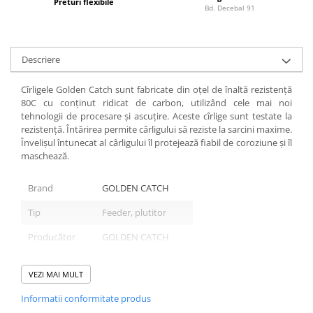
Preturi flexibile
Bd. Decebal 91
Lazi
Huse
Penare
Descriere
Altele
Cîrligele Golden Catch sunt fabricate din oțel de înaltă rezistență
Rucsac
80C cu conținut ridicat de carbon, utilizând cele mai noi
Accesorii conexe pescuit
tehnologii de procesare și ascuțire. Aceste cîrlige sunt testate la
rezistență. Întărirea permite cârligului să reziste la sarcini maxime.
Cântare
Învelișul întunecat al cârligului îl protejează fiabil de coroziune și îl
Instrumente
maschează.
Ochelari
Barci, sonare
Brand
GOLDEN CATCH
Accesorii pentru barci
Tip
Feeder, plutitor
Barci
Producător
GOLDEN CATCH
Sonare
Camping pescuit
Tip
Одинарный ушко
VEZI MAI MULT
Accesorii
Informatii conformitate produs
Aragazuri, incalzitoare
Mărimi: