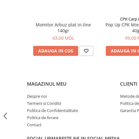
Bagajerie pescuit
Genti
Lazi
CPK Carp
Momitor Arbuz plat in-line
Pop Up CPK Mie
Huse
140gr
40
Penare
43,00 MDL
99,00
Altele
ADAUGA IN COS
ADAUGA IN 
Rucsac
Accesorii conexe pescuit
Cântare
Instrumente
MAGAZINUL MEU
CLIENTI
Ochelari
Barci, sonare
Despre noi
Metode de
Accesorii pentru barci
Termeni si Conditii
Politica d
Politica de Confidentialitate
Garantia 
Barci
Politica de livrare
Sonare
Contact
Camping pescuit
Accesorii
SOCIAL
URMARESTE-NE IN SOCIAL MEDIA