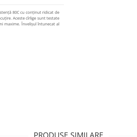
istență 80C cu conținut ridicat de
cuțire. Aceste cîrlige sunt testate
cini maxime. Învelișul întunecat al
PRODUSE SIMILARE