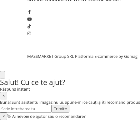
Aragazuri, incalzitoare
Corturi, Pavilioane
Frigidere
Lanterne
Mese
Paturi
Saci de dormit, saltele, perne
MASSMARKET Group SRL
Platforma E-commerce by Gomag
Scaune
Umbrele
Vesela
Salut! Cu ce te ajut?
Imbracaminte, incaltaminte
Răspuns instant
×
Imbracaminte
Bună! Sunt asistentul magazinului. Spune-mi ce cauți și îți recomand produs
Incaltaminte
Trimite
Pescuit la Fitofag
×
👋 Ai nevoie de ajutor sau o recomandare?
Accesorii
Monturi
Pentru vinatori