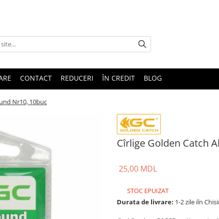
TARE
CONTACT
REDUCERI
ÎN CREDIT
BLOG
ound Nr10, 10buc
Cîrlige Golden Catch A
25,00 MDL
STOC EPUIZAT
Durata de livrare:
1-2 zile iîn Chis