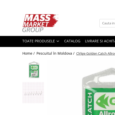
Toate Produsele
Pescuitul în Moldova
Pescuit la crap
TOATE PRODUSELE
CATALOG
LIVRARE SI ACHI
Lansete la crap
Mulinete la crap
Home /
Pescuitul în Moldova /
Cîrlige Golden Catch Allr
Fire Crap
Plumbi, momitoare
Protectie, pastrare
Accesorii nadire, sondare
Accesorii, monturi crap
Rod Pod, picheti, suporti
Carlige crap
Avertizoare si swingere
Pescuit Feeder, Stationar, Pluta