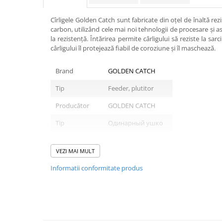
Carlige la rapitor
Greutati la rapitor
Cîrligele Golden Catch sunt fabricate din oțel de înaltă rez
Naluci
carbon, utilizând cele mai noi tehnologii de procesare și as
Accesorii rapitor
la rezistență. Întărirea permite cârligului să reziste la sar
cârligului îl protejează fiabil de coroziune și îl maschează.
Monturi rapitor
Forfaci la rapitor
Brand
GOLDEN CATCH
Momeli la rapitor
Tip
Feeder, plutitor
Nada si momeala
Nada
Producător
GOLDEN CATCH
Pelete
Tip
Одинарный ушко
Boiles
Wafters
VEZI MAI MULT
Mărimi:
Pop-up
Informatii conformitate produs
Momeala artificiala
Seminte si mix de seminte
Aditivi, arome, dipuri
Pescuit la copca