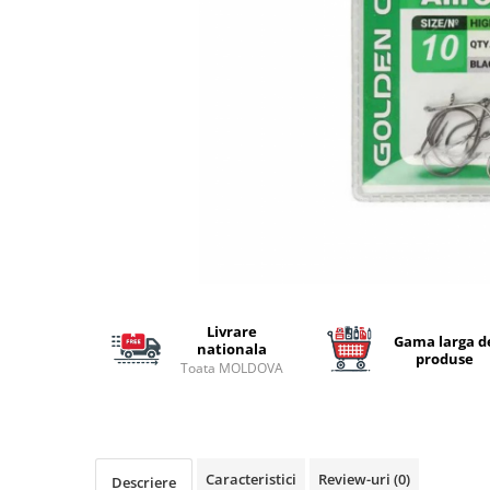
Lansete Feeder, Stationar, Pluta
Mulinete Feeder, Stationar, Pluta
Fire feeder, stationar
Plute si Indicatoare
Platforme feeder, suporturi,
tripoduri
Plumbi, cosulete, momitoare
Carlige Feeder, Stationar
Mincioguri si juvelnice
Accesorii monturi
Genti, huse, galeti
Accesorii si instrumente
Livrare
Gama larga d
Nada, momeala, aditivi
nationala
produse
Toata MOLDOVA
Pescuit la rapitor
Lansete la rapitor
Mulinete la rapitor
Fire rapitor
Caracteristici
Review-uri
(0)
Descriere