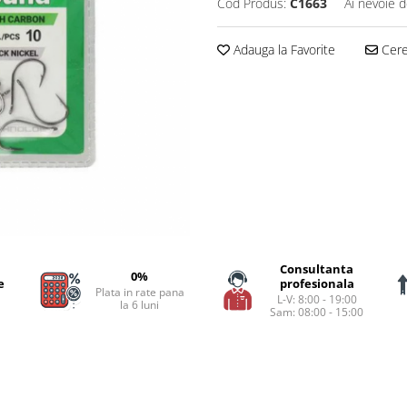
Cod Produs:
C1663
Ai nevoie d
Adauga la Favorite
Cere 
Consultanta
0%
e
profesionala
Plata in rate pana
L-V: 8:00 - 19:00
la 6 luni
Sam: 08:00 - 15:00