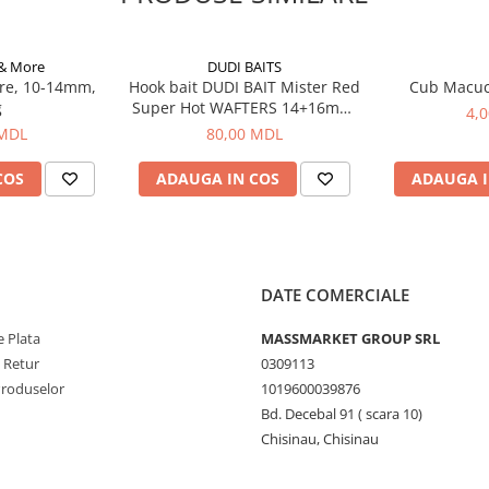
 & More
DUDI BAITS
re, 10-14mm,
Hook bait DUDI BAIT Mister Red
Cub Macu
g
Super Hot WAFTERS 14+16mm,
4,
100g
 MDL
80,00 MDL
COS
ADAUGA IN COS
ADAUGA I
DATE COMERCIALE
 Plata
MASSMARKET GROUP SRL
e Retur
0309113
Produselor
1019600039876
Bd. Decebal 91 ( scara 10)
Chisinau, Chisinau