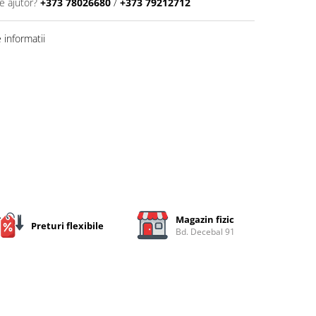
e ajutor?
+373 78026680
/
+373 79212712
informatii
Magazin fizic
Preturi flexibile
Bd. Decebal 91