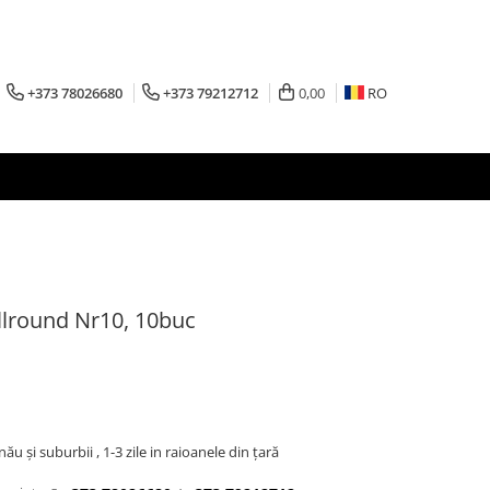
+373 78026680
+373 79212712
0,00
RO
llround Nr10, 10buc
inău şi suburbii , 1-3 zile in raioanele din țară