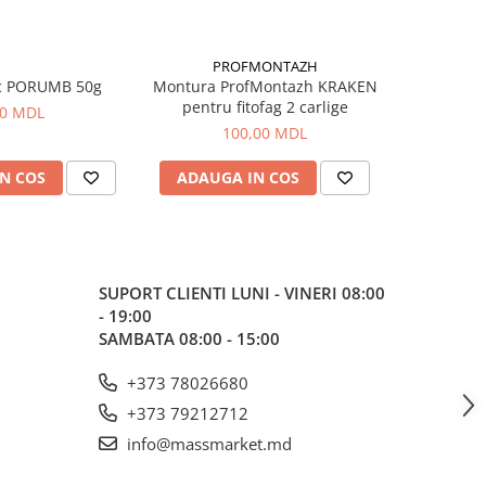
PROFMONTAZH
c PORUMB 50g
Montura ProfMontazh KRAKEN
Aluna Ti
pentru fitofag 2 carlige
00 MDL
100,00 MDL
N COS
ADAUGA IN COS
ADAUG
SUPORT CLIENTI
LUNI - VINERI 08:00
- 19:00
SAMBATA 08:00 - 15:00
+373 78026680
+373 79212712
info@massmarket.md