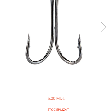
Lansete Feeder, Stationar, Pluta
Mulinete Feeder, Stationar, Pluta
Fire feeder, stationar
Plute si Indicatoare
Platforme feeder, suporturi,
tripoduri
Plumbi, cosulete, momitoare
Carlige Feeder, Stationar
Mincioguri si juvelnice
Accesorii monturi
Genti, huse, galeti
Accesorii si instrumente
Nada, momeala, aditivi
Pescuit la rapitor
Lansete la rapitor
6,00 MDL
Mulinete la rapitor
Fire rapitor
STOC EPUIZAT