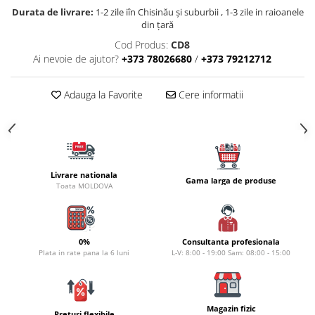
Carlige la rapitor
Durata de livrare:
1-2 zile iîn Chisinău şi suburbii , 1-3 zile in raioanele
Greutati la rapitor
din țară
Naluci
Cod Produs:
CD8
Accesorii rapitor
Ai nevoie de ajutor?
+373 78026680
/
+373 79212712
Monturi rapitor
Forfaci la rapitor
Adauga la Favorite
Cere informatii
Momeli la rapitor
Nada si momeala
Nada
Pelete
Livrare nationala
Gama larga de produse
Boiles
Toata MOLDOVA
Wafters
Pop-up
Momeala artificiala
0%
Consultanta profesionala
Plata in rate pana la 6 luni
L-V: 8:00 - 19:00 Sam: 08:00 - 15:00
Seminte si mix de seminte
Aditivi, arome, dipuri
Pescuit la copca
Magazin fizic
Preturi flexibile