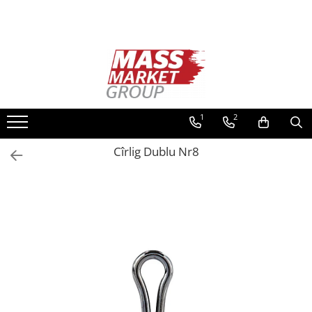
Toate Produsele
Pescuitul în Moldova
Pescuit la crap
Lansete la crap
1
2
Mulinete la crap
Cîrlig Dublu Nr8
Fire Crap
Plumbi, momitoare
Protectie, pastrare
Accesorii nadire, sondare
Accesorii, monturi crap
Rod Pod, picheti, suporti
Carlige crap
Avertizoare si swingere
Pescuit Feeder, Stationar, Pluta