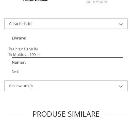
Bagajerie pescuit
Bd. Decebal 91
Genti
Lazi
Caracteristici
Huse
Penare
Livrare:
Altele
Rucsac
în Chișinău 50 lei
în Moldova 100 lei
Accesorii conexe pescuit
Numar:
Cântare
№ 8
Instrumente
Ochelari
Review-uri
(0)
Barci, sonare
Accesorii pentru barci
Barci
PRODUSE SIMILARE
Sonare
Camping pescuit
Accesorii