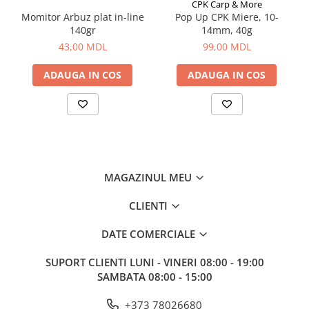
CPK Carp & More
Aragazuri, incalzitoare
Momitor Arbuz plat in-line
Pop Up CPK Miere, 10-
140gr
14mm, 40g
Corturi, Pavilioane
43,00 MDL
99,00 MDL
Frigidere
Lanterne
ADAUGA IN COS
ADAUGA IN COS
Mese
Paturi
Saci de dormit, saltele, perne
Scaune
Umbrele
Vesela
MAGAZINUL MEU
Imbracaminte, incaltaminte
CLIENTI
Imbracaminte
Incaltaminte
DATE COMERCIALE
Pescuit la Fitofag
SUPORT CLIENTI
LUNI - VINERI 08:00 - 19:00
Accesorii
SAMBATA 08:00 - 15:00
Monturi
+373 78026680
Pentru vinatori