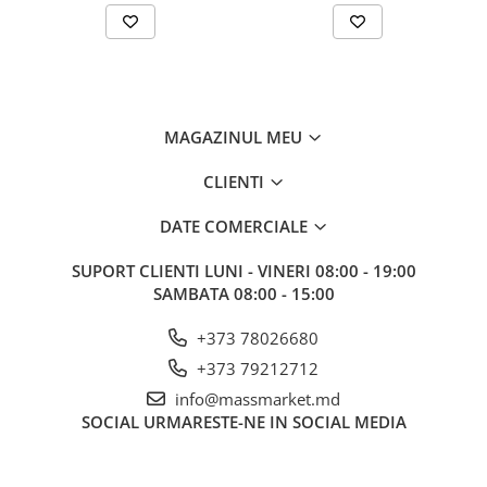
Corturi, Pavilioane
Frigidere
Lanterne
Mese
Paturi
MAGAZINUL MEU
Saci de dormit, saltele, perne
Scaune
CLIENTI
Umbrele
DATE COMERCIALE
Vesela
Imbracaminte, incaltaminte
SUPORT CLIENTI
LUNI - VINERI 08:00 - 19:00
SAMBATA 08:00 - 15:00
Imbracaminte
Incaltaminte
+373 78026680
Pescuit la Fitofag
+373 79212712
Accesorii
info@massmarket.md
Monturi
SOCIAL
URMARESTE-NE IN SOCIAL MEDIA