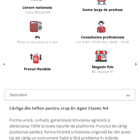
Naluci
Livrare nationala
Gama larga de produse
Toata MOLDOVA
Accesorii rapitor
Monturi rapitor
Forfaci la rapitor
0%
Consultanta profesionala
Momeli la rapitor
Plata in rate pana la 6 luni
L-V: 8:00 - 19:00 Sam: 08:00 - 15:00
Nada si momeala
Nada
Pelete
Magazin fizic
Preturi flexibile
Boiles
Bd. Decebal 91
Wafters
Pop-up
Descriere
Momeala artificiala
Seminte si mix de seminte
Cârlige din teflon pentru crap Dr.Agon Classic N4
Aditivi, arome, dipuri
Forma unică, curbată, garantează strunjirea agresivă și
Pescuit la copca
detectarea 100% la toate tipurile de platforme. Punctul de cârlig
Bagajerie pescuit
poziționat perfect, forma întărită și îndoirea originală fac din acest
tip de cârlig un instrument fiabil și fără probleme în mâinile
Genti