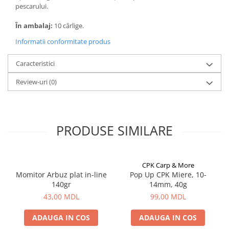
pescarului.
Lazi
În ambalaj:
10 cârlige.
Huse
Penare
Informatii conformitate produs
Altele
Caracteristici
Rucsac
Accesorii conexe pescuit
Review-uri
(0)
Cântare
Instrumente
Ochelari
PRODUSE SIMILARE
Barci, sonare
Accesorii pentru barci
Barci
CPK Carp & More
Momitor Arbuz plat in-line
Pop Up CPK Miere, 10-
Sonare
140gr
14mm, 40g
Camping pescuit
43,00 MDL
99,00 MDL
Accesorii
ADAUGA IN COS
ADAUGA IN COS
Aragazuri, incalzitoare