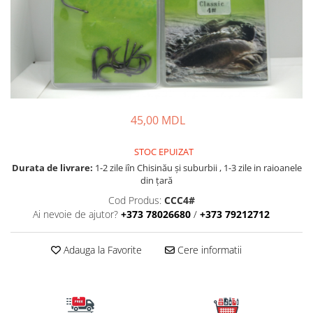
Fire feeder, stationar
Plute si Indicatoare
Platforme feeder, suporturi,
tripoduri
Plumbi, cosulete, momitoare
Carlige Feeder, Stationar
45,00 MDL
Mincioguri si juvelnice
Accesorii monturi
STOC EPUIZAT
Genti, huse, galeti
Durata de livrare:
1-2 zile iîn Chisinău şi suburbii , 1-3 zile in raioanele
Accesorii si instrumente
din țară
Nada, momeala, aditivi
Cod Produs:
CCC4#
Pescuit la rapitor
Ai nevoie de ajutor?
+373 78026680
/
+373 79212712
Lansete la rapitor
Adauga la Favorite
Cere informatii
Mulinete la rapitor
Fire rapitor
Carlige la rapitor
Greutati la rapitor