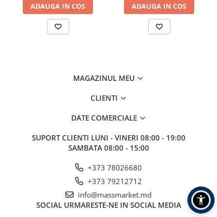
ADAUGA IN COS
ADAUGA IN COS
Aragazuri, incalzitoare
Corturi, Pavilioane
Frigidere
Lanterne
Mese
Paturi
MAGAZINUL MEU
Saci de dormit, saltele, perne
Scaune
CLIENTI
Umbrele
DATE COMERCIALE
Vesela
Imbracaminte, incaltaminte
SUPORT CLIENTI
LUNI - VINERI 08:00 - 19:00
SAMBATA 08:00 - 15:00
Imbracaminte
Incaltaminte
+373 78026680
Pescuit la Fitofag
+373 79212712
Accesorii
info@massmarket.md
Monturi
SOCIAL
URMARESTE-NE IN SOCIAL MEDIA
Pentru vinatori