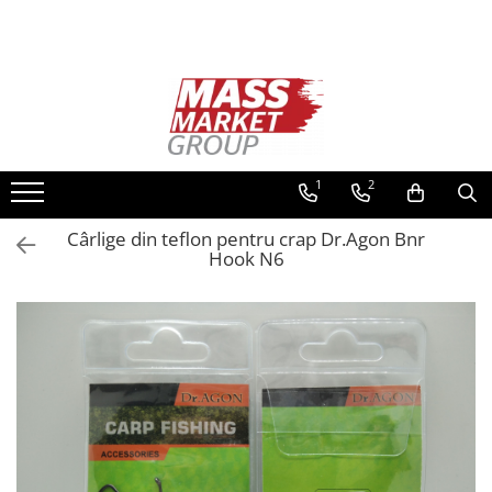
Toate Produsele
Pescuitul în Moldova
Pescuit la crap
Lansete la crap
1
2
Mulinete la crap
Cârlige din teflon pentru crap Dr.Agon Bnr
Fire Crap
Hook N6
Plumbi, momitoare
Protectie, pastrare
Accesorii nadire, sondare
Accesorii, monturi crap
Rod Pod, picheti, suporti
Carlige crap
Avertizoare si swingere
Pescuit Feeder, Stationar, Pluta