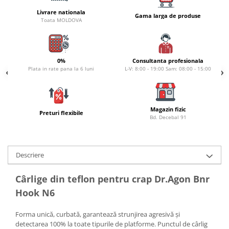
Carlige la rapitor
Livrare nationala
Greutati la rapitor
Gama larga de produse
Toata MOLDOVA
Naluci
Accesorii rapitor
Monturi rapitor
0%
Consultanta profesionala
Forfaci la rapitor
Plata in rate pana la 6 luni
L-V: 8:00 - 19:00 Sam: 08:00 - 15:00
Momeli la rapitor
Nada si momeala
Nada
Magazin fizic
Preturi flexibile
Bd. Decebal 91
Pelete
Boiles
Wafters
Descriere
Pop-up
Momeala artificiala
Cârlige din teflon pentru crap Dr.Agon Bnr
Seminte si mix de seminte
Hook N6
Aditivi, arome, dipuri
Forma unică, curbată, garantează strunjirea agresivă și
Pescuit la copca
detectarea 100% la toate tipurile de platforme. Punctul de cârlig