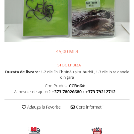
Lansete Feeder, Stationar, Pluta
Mulinete Feeder, Stationar, Pluta
Fire feeder, stationar
Plute si Indicatoare
Platforme feeder, suporturi,
tripoduri
Plumbi, cosulete, momitoare
45,00 MDL
Carlige Feeder, Stationar
Mincioguri si juvelnice
STOC EPUIZAT
Accesorii monturi
Durata de livrare:
1-2 zile iîn Chisinău şi suburbii , 1-3 zile in raioanele
din țară
Genti, huse, galeti
Cod Produs:
CCBn6#
Accesorii si instrumente
Ai nevoie de ajutor?
+373 78026680
/
+373 79212712
Nada, momeala, aditivi
Pescuit la rapitor
Adauga la Favorite
Cere informatii
Lansete la rapitor
Mulinete la rapitor
Fire rapitor