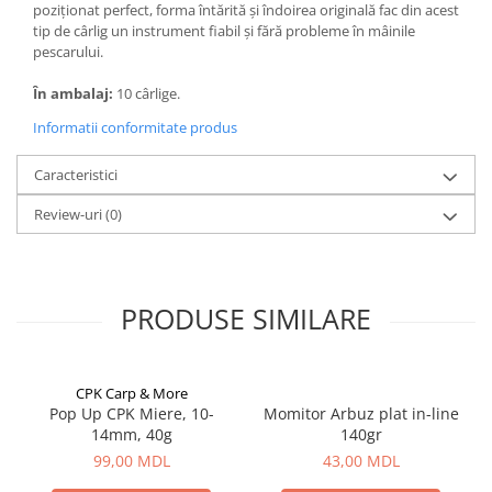
Bagajerie pescuit
poziționat perfect, forma întărită și îndoirea originală fac din acest
tip de cârlig un instrument fiabil și fără probleme în mâinile
Genti
pescarului.
Lazi
În ambalaj:
10 cârlige.
Huse
Penare
Informatii conformitate produs
Altele
Caracteristici
Rucsac
Accesorii conexe pescuit
Review-uri
(0)
Cântare
Instrumente
Ochelari
PRODUSE SIMILARE
Barci, sonare
Accesorii pentru barci
Barci
CPK Carp & More
Pop Up CPK Miere, 10-
Momitor Arbuz plat in-line
Sonare
14mm, 40g
140gr
Camping pescuit
99,00 MDL
43,00 MDL
Accesorii