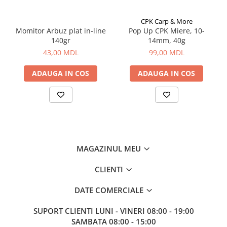
Corturi, Pavilioane
Frigidere
CPK Carp & More
Lanterne
Momitor Arbuz plat in-line
Pop Up CPK Miere, 10-
140gr
14mm, 40g
Mese
43,00 MDL
99,00 MDL
Paturi
Saci de dormit, saltele, perne
ADAUGA IN COS
ADAUGA IN COS
Scaune
Umbrele
Vesela
Imbracaminte, incaltaminte
Imbracaminte
MAGAZINUL MEU
Incaltaminte
Pescuit la Fitofag
CLIENTI
Accesorii
DATE COMERCIALE
Monturi
SUPORT CLIENTI
LUNI - VINERI 08:00 - 19:00
SAMBATA 08:00 - 15:00