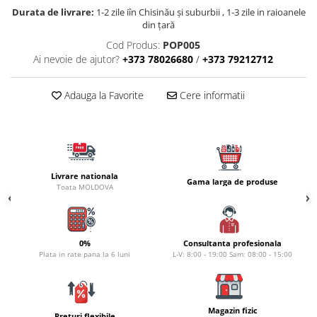
Naluci
Durata de livrare:
1-2 zile iîn Chisinău şi suburbii , 1-3 zile in raioanele
din țară
Accesorii rapitor
Cod Produs:
POP005
Monturi rapitor
Ai nevoie de ajutor?
+373 78026680
/
+373 79212712
Forfaci la rapitor
Momeli la rapitor
Adauga la Favorite
Cere informatii
Nada si momeala
Nada
Pelete
Boiles
Livrare nationala
Wafters
Gama larga de produse
Toata MOLDOVA
Pop-up
Momeala artificiala
Seminte si mix de seminte
0%
Consultanta profesionala
Aditivi, arome, dipuri
Plata in rate pana la 6 luni
L-V: 8:00 - 19:00 Sam: 08:00 - 15:00
Pescuit la copca
Bagajerie pescuit
Magazin fizic
Genti
Preturi flexibile