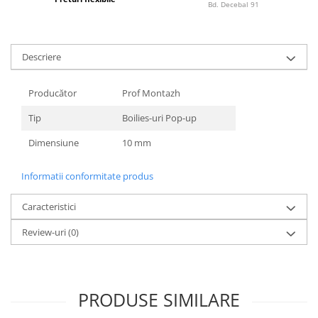
Bd. Decebal 91
Lazi
Huse
Penare
Descriere
Altele
Rucsac
Producător
Prof Montazh
Accesorii conexe pescuit
Tip
Boilies-uri Pop-up
Cântare
Dimensiune
10 mm
Instrumente
Ochelari
Informatii conformitate produs
Barci, sonare
Caracteristici
Accesorii pentru barci
Barci
Review-uri
(0)
Sonare
Camping pescuit
Accesorii
PRODUSE SIMILARE
Aragazuri, incalzitoare