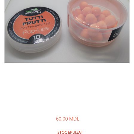
Fire feeder, stationar
Plute si Indicatoare
Platforme feeder, suporturi,
tripoduri
Plumbi, cosulete, momitoare
Carlige Feeder, Stationar
Mincioguri si juvelnice
Accesorii monturi
Genti, huse, galeti
Accesorii si instrumente
Nada, momeala, aditivi
Pescuit la rapitor
Lansete la rapitor
Mulinete la rapitor
Fire rapitor
60,00 MDL
Carlige la rapitor
Greutati la rapitor
STOC EPUIZAT