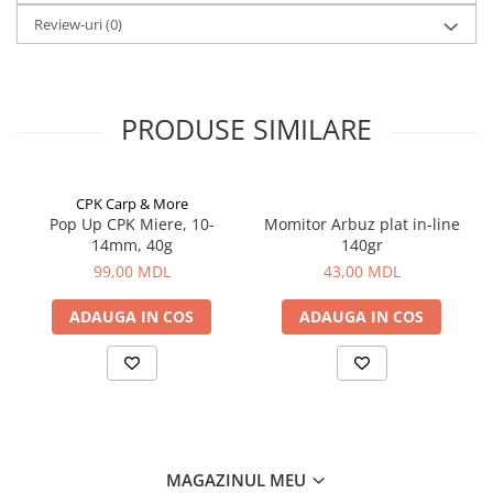
Review-uri
(0)
Lazi
Huse
Penare
Altele
PRODUSE SIMILARE
Rucsac
Accesorii conexe pescuit
CPK Carp & More
Cântare
Pop Up CPK Miere, 10-
Momitor Arbuz plat in-line
Instrumente
14mm, 40g
140gr
Ochelari
99,00 MDL
43,00 MDL
Barci, sonare
ADAUGA IN COS
ADAUGA IN COS
Accesorii pentru barci
Barci
Sonare
Camping pescuit
Accesorii
Aragazuri, incalzitoare
MAGAZINUL MEU