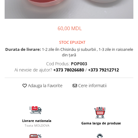
Fire feeder, stationar
Plute si Indicatoare
Platforme feeder, suporturi,
60,00 MDL
tripoduri
Plumbi, cosulete, momitoare
STOC EPUIZAT
Carlige Feeder, Stationar
Durata de livrare:
1-2 zile iîn Chisinău şi suburbii , 1-3 zile in raioanele
Mincioguri si juvelnice
din țară
Accesorii monturi
Cod Produs:
POP003
Genti, huse, galeti
Ai nevoie de ajutor?
+373 78026680
/
+373 79212712
Accesorii si instrumente
Nada, momeala, aditivi
Adauga la Favorite
Cere informatii
Pescuit la rapitor
Lansete la rapitor
Mulinete la rapitor
Fire rapitor
Livrare nationala
Gama larga de produse
Toata MOLDOVA
Carlige la rapitor
Greutati la rapitor