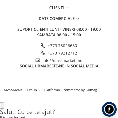
Corturi, Pavilioane
CLIENTI
Frigidere
Lanterne
DATE COMERCIALE
Mese
SUPORT CLIENTI
LUNI - VINERI 08:00 - 19:00
Paturi
SAMBATA 08:00 - 15:00
Saci de dormit, saltele, perne
Scaune
+373 78026680
Umbrele
+373 79212712
Vesela
info@massmarket.md
Imbracaminte, incaltaminte
SOCIAL
URMARESTE-NE IN SOCIAL MEDIA
Imbracaminte
Incaltaminte
Pescuit la Fitofag
MASSMARKET Group SRL
Platforma E-commerce by Gomag
Accesorii
Monturi
Salut! Cu ce te ajut?
Răspuns instant