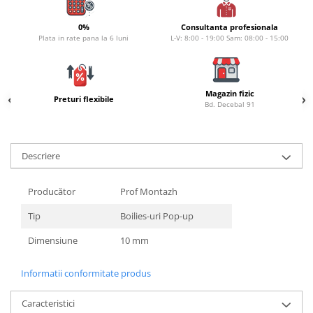
Naluci
0%
Consultanta profesionala
Accesorii rapitor
Plata in rate pana la 6 luni
L-V: 8:00 - 19:00 Sam: 08:00 - 15:00
Monturi rapitor
Forfaci la rapitor
Momeli la rapitor
Magazin fizic
Preturi flexibile
Nada si momeala
Bd. Decebal 91
Nada
Pelete
Descriere
Boiles
Wafters
Producător
Prof Montazh
Pop-up
Momeala artificiala
Tip
Boilies-uri Pop-up
Seminte si mix de seminte
Dimensiune
10 mm
Aditivi, arome, dipuri
Pescuit la copca
Informatii conformitate produs
Bagajerie pescuit
Caracteristici
Genti