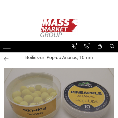
Toate Produsele
Pescuitul în Moldova
Pescuit la crap
Lansete la crap
1
2
Mulinete la crap
Boilies-uri Pop-up Ananas, 10mm
Fire Crap
Plumbi, momitoare
Protectie, pastrare
Accesorii nadire, sondare
Accesorii, monturi crap
Rod Pod, picheti, suporti
Carlige crap
Avertizoare si swingere
Pescuit Feeder, Stationar, Pluta