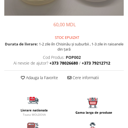
Lansete Feeder, Stationar, Pluta
Mulinete Feeder, Stationar, Pluta
Fire feeder, stationar
60,00 MDL
Plute si Indicatoare
Platforme feeder, suporturi,
tripoduri
STOC EPUIZAT
Durata de livrare:
1-2 zile iîn Chisinău şi suburbii , 1-3 zile in raioanele
Plumbi, cosulete, momitoare
din țară
Carlige Feeder, Stationar
Cod Produs:
POP002
Mincioguri si juvelnice
Ai nevoie de ajutor?
+373 78026680
/
+373 79212712
Accesorii monturi
Genti, huse, galeti
Adauga la Favorite
Cere informatii
Accesorii si instrumente
Nada, momeala, aditivi
Pescuit la rapitor
Lansete la rapitor
Livrare nationala
Gama larga de produse
Mulinete la rapitor
Toata MOLDOVA
Fire rapitor