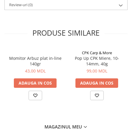
Bagajerie pescuit
Review-uri
(0)
Genti
Lazi
Huse
PRODUSE SIMILARE
Penare
Altele
Rucsac
CPK Carp & More
Accesorii conexe pescuit
Momitor Arbuz plat in-line
Pop Up CPK Miere, 10-
140gr
14mm, 40g
Cântare
43,00 MDL
99,00 MDL
Instrumente
Ochelari
ADAUGA IN COS
ADAUGA IN COS
Barci, sonare
Accesorii pentru barci
Barci
Sonare
Camping pescuit
MAGAZINUL MEU
Accesorii