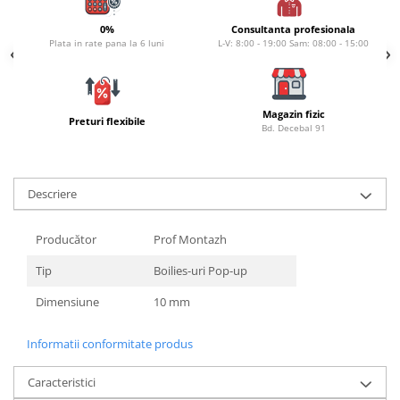
Carlige la rapitor
Greutati la rapitor
0%
Consultanta profesionala
Plata in rate pana la 6 luni
L-V: 8:00 - 19:00 Sam: 08:00 - 15:00
Naluci
Accesorii rapitor
Monturi rapitor
Magazin fizic
Forfaci la rapitor
Preturi flexibile
Bd. Decebal 91
Momeli la rapitor
Nada si momeala
Nada
Descriere
Pelete
Boiles
Producător
Prof Montazh
Wafters
Tip
Boilies-uri Pop-up
Pop-up
Dimensiune
10 mm
Momeala artificiala
Seminte si mix de seminte
Informatii conformitate produs
Aditivi, arome, dipuri
Pescuit la copca
Caracteristici