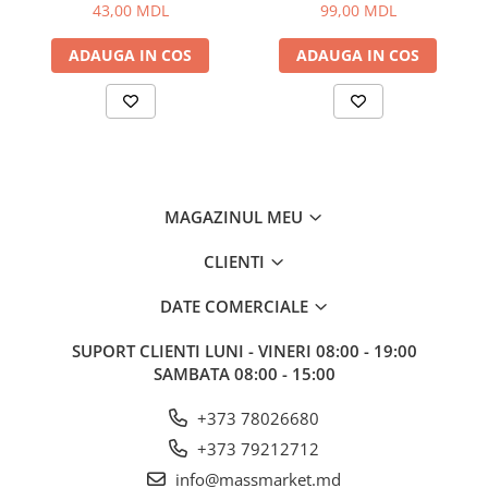
Corturi, Pavilioane
43,00 MDL
99,00 MDL
Frigidere
ADAUGA IN COS
ADAUGA IN COS
Lanterne
Mese
Paturi
Saci de dormit, saltele, perne
Scaune
Umbrele
MAGAZINUL MEU
Vesela
CLIENTI
Imbracaminte, incaltaminte
Imbracaminte
DATE COMERCIALE
Incaltaminte
SUPORT CLIENTI
LUNI - VINERI 08:00 - 19:00
Pescuit la Fitofag
SAMBATA 08:00 - 15:00
Accesorii
Monturi
+373 78026680
+373 79212712
info@massmarket.md