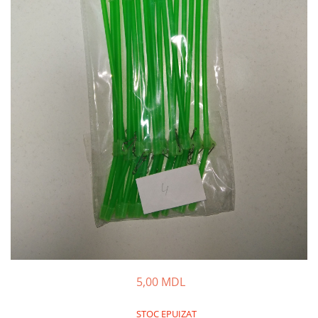
Fire feeder, stationar
Plute si Indicatoare
Platforme feeder, suporturi,
tripoduri
Plumbi, cosulete, momitoare
Carlige Feeder, Stationar
Mincioguri si juvelnice
Accesorii monturi
Genti, huse, galeti
Accesorii si instrumente
Nada, momeala, aditivi
Pescuit la rapitor
Lansete la rapitor
Mulinete la rapitor
Fire rapitor
5,00 MDL
Carlige la rapitor
Greutati la rapitor
STOC EPUIZAT