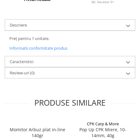
Bd. Decebal 91
Lazi
Huse
Penare
Descriere
Altele
Preț pentru 1 unitate.
Rucsac
Informatii conformitate produs
Accesorii conexe pescuit
Cântare
Caracteristici
Instrumente
Review-uri
(0)
Ochelari
Barci, sonare
Accesorii pentru barci
PRODUSE SIMILARE
Barci
Sonare
Camping pescuit
CPK Carp & More
Accesorii
Momitor Arbuz plat in-line
Pop Up CPK Miere, 10-
Aragazuri, incalzitoare
140gr
14mm, 40g