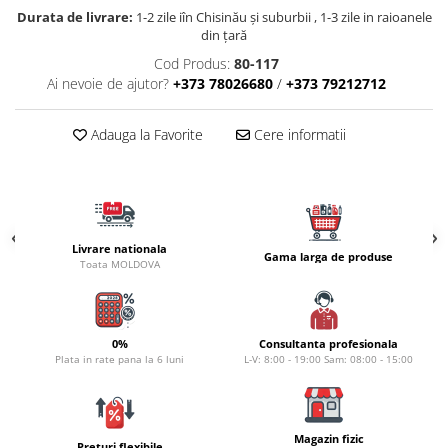
Naluci
Durata de livrare:
1-2 zile iîn Chisinău şi suburbii , 1-3 zile in raioanele
din țară
Accesorii rapitor
Cod Produs:
80-117
Monturi rapitor
Ai nevoie de ajutor?
+373 78026680
/
+373 79212712
Forfaci la rapitor
Momeli la rapitor
Adauga la Favorite
Cere informatii
Nada si momeala
Nada
Pelete
Boiles
Livrare nationala
Wafters
Gama larga de produse
Toata MOLDOVA
Pop-up
Momeala artificiala
Seminte si mix de seminte
0%
Consultanta profesionala
Aditivi, arome, dipuri
Plata in rate pana la 6 luni
L-V: 8:00 - 19:00 Sam: 08:00 - 15:00
Pescuit la copca
Bagajerie pescuit
Magazin fizic
Genti
Preturi flexibile