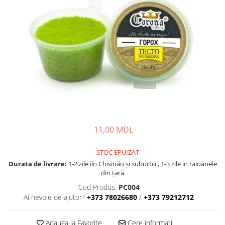
Lansete Feeder, Stationar, Pluta
Mulinete Feeder, Stationar, Pluta
Fire feeder, stationar
Plute si Indicatoare
Platforme feeder, suporturi,
tripoduri
Plumbi, cosulete, momitoare
Carlige Feeder, Stationar
Mincioguri si juvelnice
Accesorii monturi
11,00 MDL
Genti, huse, galeti
Accesorii si instrumente
STOC EPUIZAT
Nada, momeala, aditivi
Durata de livrare:
1-2 zile iîn Chisinău şi suburbii , 1-3 zile in raioanele
Pescuit la rapitor
din țară
Lansete la rapitor
Cod Produs:
PC004
Ai nevoie de ajutor?
+373 78026680
/
+373 79212712
Mulinete la rapitor
Fire rapitor
Adauga la Favorite
Cere informatii