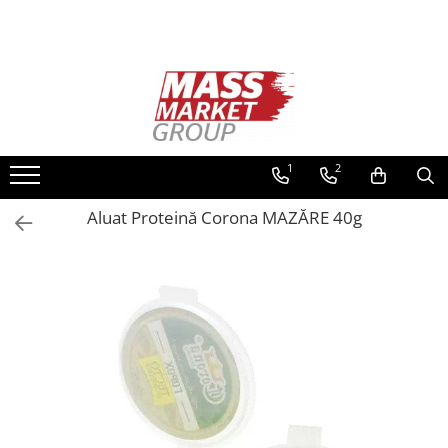
Toate Produsele
Pescuitul în Moldova
Pescuit la crap
Lansete la crap
1
2
Mulinete la crap
Aluat Proteină Corona MAZĂRE 40g
Fire Crap
Plumbi, momitoare
Protectie, pastrare
Accesorii nadire, sondare
Accesorii, monturi crap
Rod Pod, picheti, suporti
Carlige crap
Avertizoare si swingere
Pescuit Feeder, Stationar, Pluta