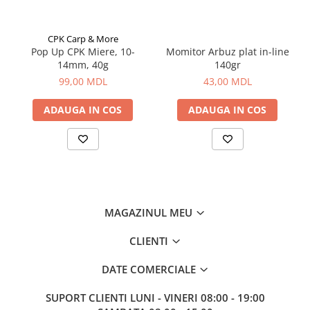
Aragazuri, incalzitoare
Corturi, Pavilioane
CPK Carp & More
Frigidere
Pop Up CPK Miere, 10-
Momitor Arbuz plat in-line
14mm, 40g
140gr
Lanterne
99,00 MDL
43,00 MDL
Mese
Paturi
ADAUGA IN COS
ADAUGA IN COS
Saci de dormit, saltele, perne
Scaune
Umbrele
Vesela
Imbracaminte, incaltaminte
MAGAZINUL MEU
Imbracaminte
Incaltaminte
CLIENTI
Pescuit la Fitofag
DATE COMERCIALE
Accesorii
Monturi
SUPORT CLIENTI
LUNI - VINERI 08:00 - 19:00
Pentru vinatori