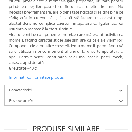
Aluatul proteic este o momeală gata preparată, utilizată pentru
Bagajerie pescuit
prinderea peștilor pașnici cu flotor sau unelte de fund. Nu
Genti
necesită pre-frământare, are o densitate ridicată și se ține bine pe
cârlig atât în curent, cât și în apă stătătoare. În același timp,
Lazi
aluatul dens nu complică tăierea - înțepătura cârligului lasă cu
Huse
ușurință o momeală la efortul minim.
Penare
Aluatul conține componente proteice care măresc atractivitatea
momelii, făcând caracteristicile sale similare cu cele ale viermilor.
Altele
Componentele aromatice cresc eficiența momelii, permițându-vă
Rucsac
să o utilizați în orice moment al anului la orice temperatură a
Accesorii conexe pescuit
apei. Potrivit pentru capturarea celor mai pașnici pești, roach,
caras, crap și dorată.
Cântare
Greutate
- 40 g.
Instrumente
Informatii conformitate produs
Ochelari
Barci, sonare
Caracteristici
Accesorii pentru barci
Review-uri
(0)
Barci
Sonare
Camping pescuit
PRODUSE SIMILARE
Accesorii