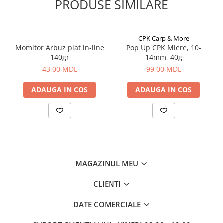
PRODUSE SIMILARE
Aragazuri, incalzitoare
Corturi, Pavilioane
Frigidere
CPK Carp & More
Momitor Arbuz plat in-line
Pop Up CPK Miere, 10-
Lanterne
140gr
14mm, 40g
Mese
43,00 MDL
99,00 MDL
Paturi
Saci de dormit, saltele, perne
ADAUGA IN COS
ADAUGA IN COS
Scaune
Umbrele
Vesela
Imbracaminte, incaltaminte
Imbracaminte
MAGAZINUL MEU
Incaltaminte
Pescuit la Fitofag
CLIENTI
Accesorii
DATE COMERCIALE
Monturi
Pentru vinatori