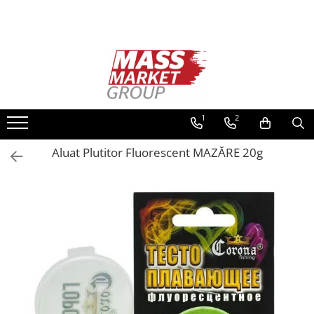
Toate Produsele
Pescuitul în Moldova
Pescuit la crap
Lansete la crap
1
2
Mulinete la crap
Aluat Plutitor Fluorescent MAZĂRE 20g
Fire Crap
Plumbi, momitoare
Protectie, pastrare
Accesorii nadire, sondare
Accesorii, monturi crap
Rod Pod, picheti, suporti
Carlige crap
Avertizoare si swingere
Pescuit Feeder, Stationar, Pluta