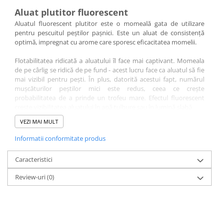
Bagajerie pescuit
Aluat plutitor fluorescent
Genti
Aluatul fluorescent plutitor este o momeală gata de utilizare
Lazi
pentru pescuitul peștilor pașnici. Este un aluat de consistență
optimă, impregnat cu arome care sporesc eficacitatea momelii.
Huse
Penare
Flotabilitatea ridicată a aluatului îl face mai captivant. Momeala
Altele
de pe cârlig se ridică de pe fund - acest lucru face ca aluatul să fie
mai vizibil pentru pești. În plus, datorită acestui fapt, numărul
Rucsac
mușcăturilor peștilor mici este redus, ceea ce crește
Accesorii conexe pescuit
probabilitatea de a prinde un trofeu mare. Efectul fluorescent
crește vizibilitatea aluatului în apă tulbure sau în lumină slabă.
Cântare
Instrumente
VEZI MAI MULT
Cu o depozitare adecvată (temperatura nu mai mare de +25
Ochelari
grade, într-un recipient închis, evitând umezirea / uscarea), un
Informatii conformitate produs
pachet de aluat plutitor va fi suficient pentru mai multe excursii
Barci, sonare
de pescuit. Sub rezerva condițiilor de depozitare, termenul de
Caracteristici
Accesorii pentru barci
valabilitate ajunge la 2 ani.
Barci
Review-uri
(0)
Greutate
- 20 g.
Sonare
Camping pescuit
Accesorii