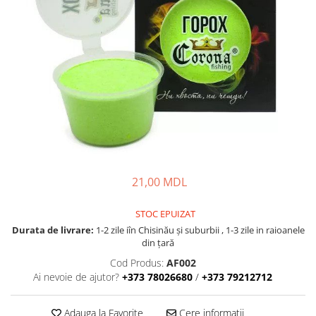
Lansete Feeder, Stationar, Pluta
Mulinete Feeder, Stationar, Pluta
Fire feeder, stationar
Plute si Indicatoare
Platforme feeder, suporturi,
tripoduri
Plumbi, cosulete, momitoare
Carlige Feeder, Stationar
Mincioguri si juvelnice
Accesorii monturi
21,00 MDL
Genti, huse, galeti
Accesorii si instrumente
STOC EPUIZAT
Nada, momeala, aditivi
Durata de livrare:
1-2 zile iîn Chisinău şi suburbii , 1-3 zile in raioanele
Pescuit la rapitor
din țară
Lansete la rapitor
Cod Produs:
AF002
Ai nevoie de ajutor?
+373 78026680
/
+373 79212712
Mulinete la rapitor
Fire rapitor
Adauga la Favorite
Cere informatii