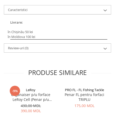
Lazi
Caracteristici
Huse
Penare
Livrare:
Altele
în Chișinău 50 lei
Rucsac
în Moldova 100 lei
Accesorii conexe pescuit
Cântare
Review-uri
(0)
Instrumente
Ochelari
Barci, sonare
PRODUSE SIMILARE
Accesorii pentru barci
Barci
Sonare
LeRoy
PRO FL - FL Fishing Tackle
-9%
Organaiser p/u forface
Penar FL pentru forfaci
Camping pescuit
LeRoy Cell (Penar p/u
TRIPLU
Accesorii
forface in set) (negru)
430,00 MDL
175,00 MDL
Aragazuri, incalzitoare
390,00 MDL