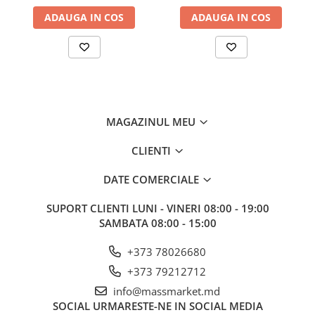
Corturi, Pavilioane
ADAUGA IN COS
ADAUGA IN COS
Frigidere
Lanterne
Mese
Paturi
Saci de dormit, saltele, perne
Scaune
MAGAZINUL MEU
Umbrele
CLIENTI
Vesela
Imbracaminte, incaltaminte
DATE COMERCIALE
Imbracaminte
SUPORT CLIENTI
LUNI - VINERI 08:00 - 19:00
Incaltaminte
SAMBATA 08:00 - 15:00
Pescuit la Fitofag
Accesorii
+373 78026680
Monturi
+373 79212712
info@massmarket.md
SOCIAL
URMARESTE-NE IN SOCIAL MEDIA