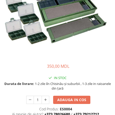
Fire feeder, stationar
Plute si Indicatoare
Platforme feeder, suporturi,
tripoduri
Plumbi, cosulete, momitoare
Carlige Feeder, Stationar
Mincioguri si juvelnice
Accesorii monturi
Genti, huse, galeti
Accesorii si instrumente
350,00 MDL
Nada, momeala, aditivi
Pescuit la rapitor
IN STOC
Durata de livrare:
1-2 zile iîn Chisinău şi suburbii , 1-3 zile in raioanele
Lansete la rapitor
din țară
Mulinete la rapitor
Fire rapitor
ADAUGA IN COS
Carlige la rapitor
Cod Produs:
ES0004
Greutati la rapitor
Ai nevoie de ajutor?
+373 78026680
/
+373 79212712