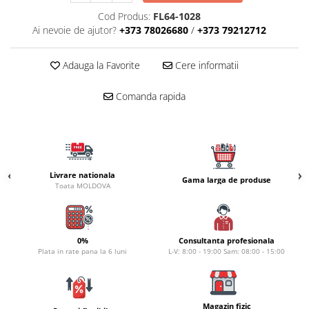
Naluci
Cod Produs:
FL64-1028
Accesorii rapitor
Ai nevoie de ajutor?
+373 78026680
/
+373 79212712
Monturi rapitor
Adauga la Favorite
Cere informatii
Forfaci la rapitor
Momeli la rapitor
Comanda rapida
Nada si momeala
Nada
Pelete
Boiles
Livrare nationala
Wafters
Gama larga de produse
Toata MOLDOVA
Pop-up
Momeala artificiala
Seminte si mix de seminte
0%
Consultanta profesionala
Aditivi, arome, dipuri
Plata in rate pana la 6 luni
L-V: 8:00 - 19:00 Sam: 08:00 - 15:00
Pescuit la copca
Bagajerie pescuit
Magazin fizic
Genti