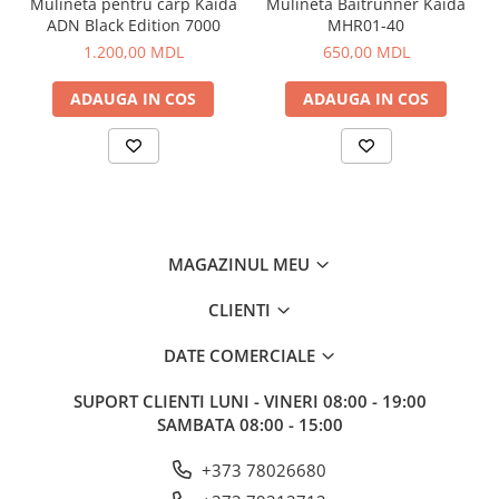
Mulinetă pentru carp Kaida
Mulinetă Baitrunner Kaida
Corturi, Pavilioane
ADN Black Edition 7000
MHR01-40
Frigidere
1.200,00 MDL
650,00 MDL
Lanterne
Mese
ADAUGA IN COS
ADAUGA IN COS
Paturi
Saci de dormit, saltele, perne
Scaune
Umbrele
Vesela
MAGAZINUL MEU
Imbracaminte, incaltaminte
Imbracaminte
CLIENTI
Incaltaminte
DATE COMERCIALE
Pescuit la Fitofag
Accesorii
SUPORT CLIENTI
LUNI - VINERI 08:00 - 19:00
SAMBATA 08:00 - 15:00
Monturi
+373 78026680