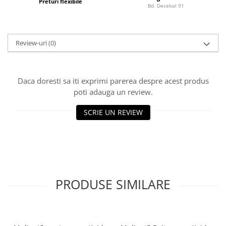
Preturi flexibile
Bd. Decebal 91
Lazi
Huse
Penare
Review-uri
(0)
Altele
Rucsac
Accesorii conexe pescuit
Daca doresti sa iti exprimi parerea despre acest produs
poti adauga un review.
Cântare
Instrumente
SCRIE UN REVIEW
Ochelari
Barci, sonare
Accesorii pentru barci
Barci
Sonare
PRODUSE SIMILARE
Camping pescuit
Accesorii
Aragazuri, incalzitoare