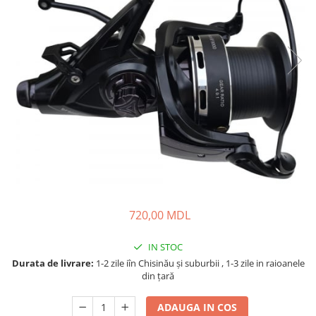
Fire feeder, stationar
Plute si Indicatoare
Platforme feeder, suporturi,
tripoduri
Plumbi, cosulete, momitoare
Carlige Feeder, Stationar
Mincioguri si juvelnice
Accesorii monturi
Genti, huse, galeti
Accesorii si instrumente
Nada, momeala, aditivi
720,00 MDL
Pescuit la rapitor
Lansete la rapitor
IN STOC
Mulinete la rapitor
Durata de livrare:
1-2 zile iîn Chisinău şi suburbii , 1-3 zile in raioanele
Fire rapitor
din țară
Carlige la rapitor
ADAUGA IN COS
Greutati la rapitor