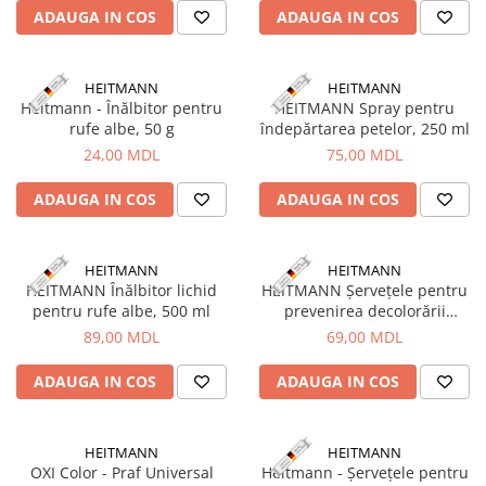
ADAUGA IN COS
ADAUGA IN COS
Fire feeder, stationar
Plute si Indicatoare
Platforme feeder, suporturi,
HEITMANN
HEITMANN
tripoduri
Heitmann - Înălbitor pentru
HEITMANN Spray pentru
rufe albe, 50 g
îndepărtarea petelor, 250 ml
Plumbi, cosulete, momitoare
24,00 MDL
75,00 MDL
Carlige Feeder, Stationar
Mincioguri si juvelnice
ADAUGA IN COS
ADAUGA IN COS
Accesorii monturi
Genti, huse, galeti
HEITMANN
HEITMANN
Accesorii si instrumente
HEITMANN Înălbitor lichid
HEITMANN Șervețele pentru
Nada, momeala, aditivi
pentru rufe albe, 500 ml
prevenirea decolorării
Pescuit la rapitor
accidentale a țesăturilor in
89,00 MDL
69,00 MDL
timpul spălării, 20 buc.
Lansete la rapitor
ADAUGA IN COS
ADAUGA IN COS
Mulinete la rapitor
Fire rapitor
Carlige la rapitor
HEITMANN
HEITMANN
OXI Color - Praf Universal
Heitmann - Șervețele pentru
Greutati la rapitor