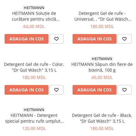
Lazi
HEITMANN
HEITMANN Soluție de
Detergent Gel de rufe -
Huse
curățare pentru sticlă
Universal, , "Dr Gut Wäsch"
Penare
ceramică, 250ml
3,15 L
64,00 MDL
180,00 MDL
Altele
ADAUGA IN COS
ADAUGA IN COS
Rucsac
Accesorii conexe pescuit
Cântare
HEITMANN
Detergent Gel de rufe - Color,
HEITMANN Săpun din fiere de
Instrumente
"Dr Gut Wäsch" 3,15 L
bovină, 100 g
Ochelari
180,00 MDL
45,00 MDL
Barci, sonare
Accesorii pentru barci
ADAUGA IN COS
ADAUGA IN COS
Barci
Sonare
HEITMANN
Camping pescuit
HEITMANN - Detergent
Detergent Gel de rufe - Black,
special pentru rufe umplute
"Dr Gut Wäsch" 3,15 L
Accesorii
cu puf și pene, 250 ml
120,00 MDL
180,00 MDL
Aragazuri, incalzitoare