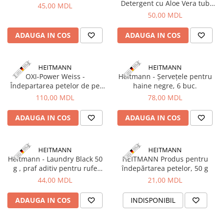
Detergent cu Aloe Vera tub
45,00 MDL
150ml
50,00 MDL
ADAUGA IN COS
ADAUGA IN COS
HEITMANN
HEITMANN
OXI-Power Weiss -
Heitmann - Șervețele pentru
Îndepartarea petelor de pe
haine negre, 6 buc.
rufe albe pe baza de oxigen
110,00 MDL
78,00 MDL
activ, 500g, Heitmann
ADAUGA IN COS
ADAUGA IN COS
HEITMANN
HEITMANN
Heitmann - Laundry Black 50
HEITMANN Produs pentru
g , praf aditiv pentru rufe
îndepărtarea petelor, 50 g
negre
44,00 MDL
21,00 MDL
ADAUGA IN COS
INDISPONIBIL