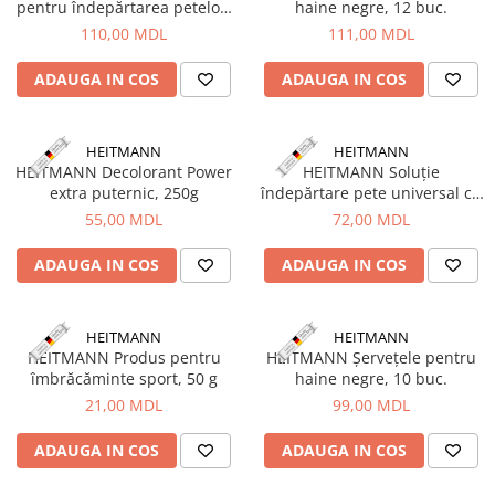
pentru îndepărtarea petelor,
haine negre, 12 buc.
Naluci
500g, HEITMANN
110,00 MDL
111,00 MDL
Accesorii rapitor
Monturi rapitor
ADAUGA IN COS
ADAUGA IN COS
Forfaci la rapitor
Momeli la rapitor
HEITMANN
HEITMANN
Nada si momeala
HEITMANN Decolorant Power
HEITMANN Soluție
extra puternic, 250g
îndepărtare pete universal cu
Nada
aplicator perie, 250 ml
55,00 MDL
72,00 MDL
Pelete
Boiles
ADAUGA IN COS
ADAUGA IN COS
Wafters
Pop-up
HEITMANN
HEITMANN
Momeala artificiala
HEITMANN Produs pentru
HEITMANN Șervețele pentru
Seminte si mix de seminte
îmbrăcăminte sport, 50 g
haine negre, 10 buc.
Aditivi, arome, dipuri
21,00 MDL
99,00 MDL
Pescuit la copca
ADAUGA IN COS
ADAUGA IN COS
Bagajerie pescuit
Genti