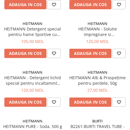
Corturi, Pavilioane
ADAUGA IN COS
ADAUGA IN COS
Frigidere
Lanterne
HEITMANN
HEITMANN
Mese
HEITMANN Detergent special
HEITMANN - Solutie
Paturi
pentru haine Sportive cu
impregnare si
membrana si turistice, 250 ml
impermeabilizare rufe sport,
Saci de dormit, saltele, perne
105,00 MDL
120,00 MDL
250 ml
Scaune
ADAUGA IN COS
ADAUGA IN COS
Umbrele
Vesela
Imbracaminte, incaltaminte
HEITMANN
HEITMANN
HEITMANN - Detergent lichid
HEITMANN Alb & Prospețime
Imbracaminte
special pentru incaltaminte
pentru perdele, 50g
Incaltaminte
sport, 250 ml
120,00 MDL
27,00 MDL
Pescuit la Fitofag
ADAUGA IN COS
ADAUGA IN COS
Accesorii
Monturi
HEITMANN
BURTI
HEITMANN PURE - Soda, 500 g
B2261-BURTI TRAVEL TUBE -