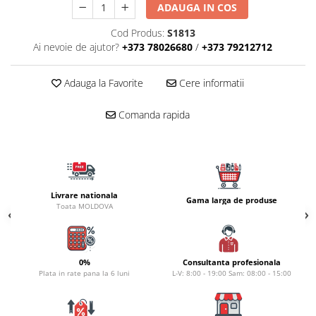
Carlige la rapitor
ADAUGA IN COS
Greutati la rapitor
Cod Produs:
S1813
Naluci
Ai nevoie de ajutor?
+373 78026680
/
+373 79212712
Accesorii rapitor
Monturi rapitor
Adauga la Favorite
Cere informatii
Forfaci la rapitor
Momeli la rapitor
Comanda rapida
Nada si momeala
Nada
Pelete
Boiles
Livrare nationala
Gama larga de produse
Wafters
Toata MOLDOVA
Pop-up
Momeala artificiala
Seminte si mix de seminte
0%
Consultanta profesionala
Plata in rate pana la 6 luni
L-V: 8:00 - 19:00 Sam: 08:00 - 15:00
Aditivi, arome, dipuri
Pescuit la copca