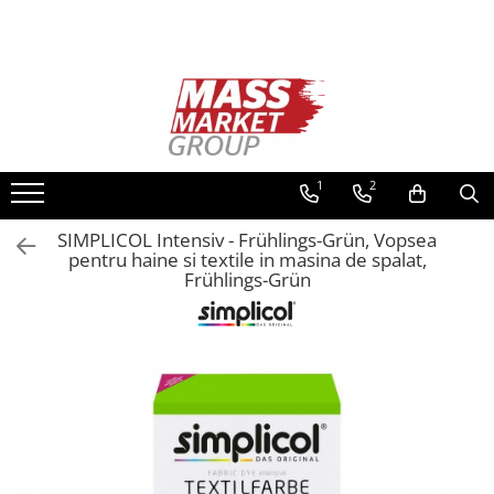
Toate Produsele
Pescuitul în Moldova
Pescuit la crap
Lansete la crap
1
2
Mulinete la crap
SIMPLICOL Intensiv - Frühlings-Grün, Vopsea
Fire Crap
pentru haine si textile in masina de spalat,
Plumbi, momitoare
Frühlings-Grün
Protectie, pastrare
Accesorii nadire, sondare
Accesorii, monturi crap
Rod Pod, picheti, suporti
Carlige crap
Avertizoare si swingere
Pescuit Feeder, Stationar, Pluta