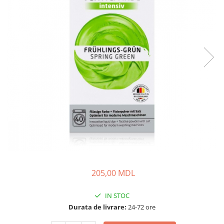
Lansete Feeder, Stationar, Pluta
Mulinete Feeder, Stationar, Pluta
Fire feeder, stationar
Plute si Indicatoare
Platforme feeder, suporturi,
tripoduri
Plumbi, cosulete, momitoare
Carlige Feeder, Stationar
Mincioguri si juvelnice
Accesorii monturi
Genti, huse, galeti
Accesorii si instrumente
Nada, momeala, aditivi
Pescuit la rapitor
205,00 MDL
Lansete la rapitor
IN STOC
Mulinete la rapitor
Durata de livrare:
24-72 ore
Fire rapitor