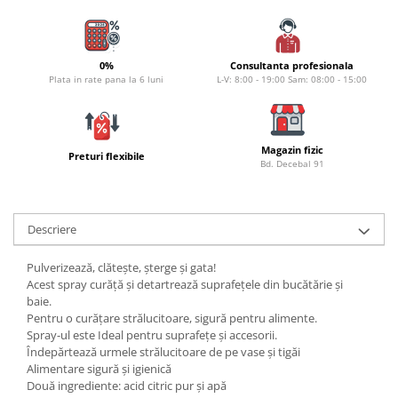
Lazi
Huse
0%
Consultanta profesionala
Penare
Plata in rate pana la 6 luni
L-V: 8:00 - 19:00 Sam: 08:00 - 15:00
Altele
Rucsac
Accesorii conexe pescuit
Magazin fizic
Preturi flexibile
Bd. Decebal 91
Cântare
Instrumente
Ochelari
Descriere
Barci, sonare
Accesorii pentru barci
Pulverizează, clătește, șterge și gata!
Acest spray curăță și detartrează suprafețele din bucătărie și
Barci
baie.
Sonare
Pentru o curățare strălucitoare, sigură pentru alimente.
Camping pescuit
Spray-ul este Ideal pentru suprafețe și accesorii.
Îndepărtează urmele strălucitoare de pe vase și tigăi
Accesorii
Alimentare sigură și igienică
Aragazuri, incalzitoare
Două ingrediente: acid citric pur și apă