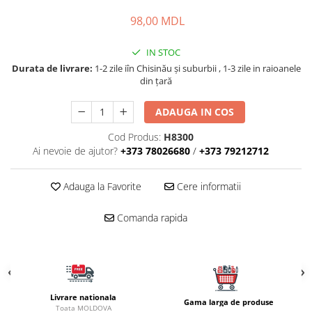
Naluci
98,00 MDL
Accesorii rapitor
Monturi rapitor
IN STOC
Forfaci la rapitor
Durata de livrare:
1-2 zile iîn Chisinău şi suburbii , 1-3 zile in raioanele
din țară
Momeli la rapitor
Nada si momeala
ADAUGA IN COS
Nada
Cod Produs:
H8300
Pelete
Ai nevoie de ajutor?
+373 78026680
/
+373 79212712
Boiles
Wafters
Adauga la Favorite
Cere informatii
Pop-up
Momeala artificiala
Comanda rapida
Seminte si mix de seminte
Aditivi, arome, dipuri
Pescuit la copca
Bagajerie pescuit
Livrare nationala
Gama larga de produse
Toata MOLDOVA
Genti