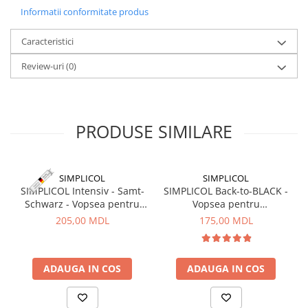
Corturi, Pavilioane
Informatii conformitate produs
Frigidere
Caracteristici
Lanterne
Mese
Review-uri
(0)
Paturi
Saci de dormit, saltele, perne
Scaune
PRODUSE SIMILARE
Umbrele
Vesela
Imbracaminte, incaltaminte
SIMPLICOL
SIMPLICOL
Imbracaminte
SIMPLICOL Intensiv - Samt-
SIMPLICOL Back-to-BLACK -
Schwarz - Vopsea pentru
Vopsea pentru
Incaltaminte
haine si textile in masina de
reimprospatarea/revigorarea
205,00 MDL
175,00 MDL
Pescuit la Fitofag
spalat, Negru catifea
culorii in masina de spalat
(negru), 400 g
Accesorii
Monturi
ADAUGA IN COS
ADAUGA IN COS