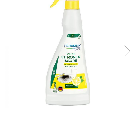
Fire feeder, stationar
Plute si Indicatoare
Platforme feeder, suporturi,
tripoduri
Plumbi, cosulete, momitoare
Carlige Feeder, Stationar
Mincioguri si juvelnice
Accesorii monturi
Genti, huse, galeti
Accesorii si instrumente
Nada, momeala, aditivi
Pescuit la rapitor
Lansete la rapitor
Mulinete la rapitor
Fire rapitor
Carlige la rapitor
Greutati la rapitor