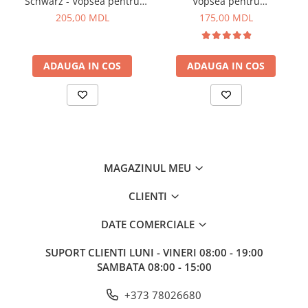
Schwarz - Vopsea pentru
Vopsea pentru
haine si textile in masina de
reimprospatarea/revigorarea
Vopsele pentru haine
205,00 MDL
175,00 MDL
spalat, Negru catifea
culorii in masina de spalat
Chimie de uz casnic
(negru), 400 g
Detergenţi si produse pentru rufe
ADAUGA IN COS
ADAUGA IN COS
Vopsele pentru haine
Ingrijire tehnica casnica
Produse pentru curățenie
Certificate cadou
Multimedia
MAGAZINUL MEU
Sport-Turism-Odihna
Accesorii
CLIENTI
Aragazuri, incalzitoare
DATE COMERCIALE
Corturi, Pavilioane
SUPORT CLIENTI
LUNI - VINERI 08:00 - 19:00
Lanterne
SAMBATA 08:00 - 15:00
Mese
+373 78026680
Paturi