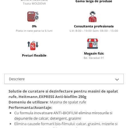
Bagajerie pescuit
Gama larga de produse
Toata MOLDOVA
Genti
Lazi
Huse
0%
Consultanta profesionala
Plata in rate pana la 6 luni
L-V: 8:00 - 19:00 Sam: 08:00 - 15:00
Penare
Altele
Rucsac
Magazin fizic
Accesorii conexe pescuit
Preturi flexibile
Bd. Decebal 91
Cântare
Instrumente
Ochelari
Descriere
Barci, sonare
Solutie de curatare si dezinfectare pentru masini de spalat
Accesorii pentru barci
rufe, Heitmann,EXPRESS Anti-biofilm 250g
Domeniu de utilizare
: Masina de spalat rufe
Barci
Performanta/Avantaje:
Sonare
Cu formula inovatoare ANTI-BIOFILM elimina mirosurile si
Camping pescuit
depunerile de calcar, detergent, grasimi
Elimina cauzele formarii bio-filmului: calcar, grasimi, mizerie si
Accesorii