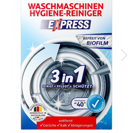
Lansete Feeder, Stationar, Pluta
Mulinete Feeder, Stationar, Pluta
Fire feeder, stationar
Plute si Indicatoare
Platforme feeder, suporturi,
tripoduri
Plumbi, cosulete, momitoare
Carlige Feeder, Stationar
Mincioguri si juvelnice
Accesorii monturi
Genti, huse, galeti
Accesorii si instrumente
Nada, momeala, aditivi
Pescuit la rapitor
Lansete la rapitor
Mulinete la rapitor
Fire rapitor