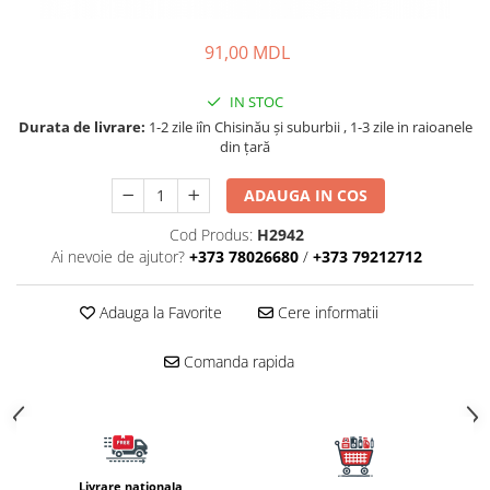
Carlige la rapitor
Greutati la rapitor
91,00 MDL
Naluci
Accesorii rapitor
IN STOC
Monturi rapitor
Durata de livrare:
1-2 zile iîn Chisinău şi suburbii , 1-3 zile in raioanele
Forfaci la rapitor
din țară
Momeli la rapitor
ADAUGA IN COS
Nada si momeala
Nada
Cod Produs:
H2942
Ai nevoie de ajutor?
+373 78026680
/
+373 79212712
Pelete
Boiles
Adauga la Favorite
Cere informatii
Wafters
Pop-up
Comanda rapida
Momeala artificiala
Seminte si mix de seminte
Aditivi, arome, dipuri
Pescuit la copca
Livrare nationala