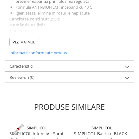
previne reaparitia prin folosirea regulata
Aragazuri, incalzitoare
Formula ANTI-BIOFILM : incepand cu 40 C
Igienizeaza, elimina mirosurile neplacute
Corturi, Pavilioane
Cantitate continut:
250 g
Frigidere
Număr de utilizări
Lanterne
1 utilizare
Mese
Instrucțiuni de folosire
VEZI MAI MULT
Paturi
Continutul pungii se va goli în compartimentul principal de
Informatii conformitate produs
Saci de dormit, saltele, perne
spălare a mașinii.
Se va porni ciclul principal de spălare la 40 C fără prespălare, fără
Scaune
detergenți și fără rufe.
Caracteristici
Umbrele
Articol nr.: 2942
Review-uri
(0)
Vesela
Imbracaminte, incaltaminte
Imbracaminte
Incaltaminte
PRODUSE SIMILARE
Pescuit la Fitofag
Accesorii
SIMPLICOL
SIMPLICOL
Monturi
SIMPLICOL Intensiv - Samt-
SIMPLICOL Back-to-BLACK -
Pentru vinatori