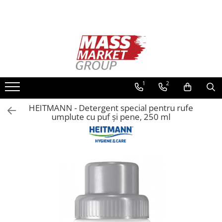
Toate Produsele
Pescuitul în Moldova
Pescuit la crap
Lansete la crap
1
2
Mulinete la crap
HEITMANN - Detergent special pentru rufe
Fire Crap
umplute cu puf și pene, 250 ml
Plumbi, momitoare
Protectie, pastrare
Accesorii nadire, sondare
Accesorii, monturi crap
Rod Pod, picheti, suporti
Carlige crap
Avertizoare si swingere
Pescuit Feeder, Stationar, Pluta