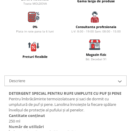
Bagajerie pescuit
Gama larga de produse
Toata MOLDOVA
Genti
Lazi
Huse
0%
Consultanta profesionala
Plata in rate pana la 6 luni
L-V: 8:00 - 19:00 Sam: 08:00 - 15:00
Penare
Altele
Rucsac
Magazin fizic
Accesorii conexe pescuit
Preturi flexibile
Bd. Decebal 91
Cântare
Instrumente
Ochelari
Descriere
Barci, sonare
DETERGENT SPECIAL PENTRU RUFE UMPLUTE CU PUF ŞI PENE
Accesorii pentru barci
Pentru îmbrăcăminte termoizolatoare și saci de dormit cu
umplutură de puf și pene. Lanolina înnoiește la fiecare spălare
Barci
învelișul de protecție al pufului și al penelor.
Sonare
Cantitate conținut
Camping pescuit
250 ml
Număr de utilizări
Accesorii