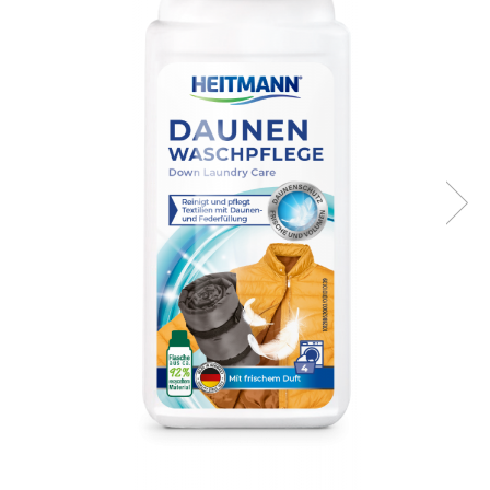
Lansete Feeder, Stationar, Pluta
Mulinete Feeder, Stationar, Pluta
Fire feeder, stationar
Plute si Indicatoare
Platforme feeder, suporturi,
tripoduri
Plumbi, cosulete, momitoare
Carlige Feeder, Stationar
Mincioguri si juvelnice
Accesorii monturi
Genti, huse, galeti
Accesorii si instrumente
Nada, momeala, aditivi
Pescuit la rapitor
Lansete la rapitor
Mulinete la rapitor
Fire rapitor