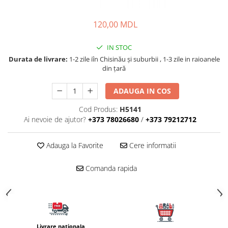
Carlige la rapitor
Greutati la rapitor
120,00 MDL
Naluci
Accesorii rapitor
IN STOC
Monturi rapitor
Durata de livrare:
1-2 zile iîn Chisinău şi suburbii , 1-3 zile in raioanele
Forfaci la rapitor
din țară
Momeli la rapitor
ADAUGA IN COS
Nada si momeala
Nada
Cod Produs:
H5141
Ai nevoie de ajutor?
+373 78026680
/
+373 79212712
Pelete
Boiles
Adauga la Favorite
Cere informatii
Wafters
Pop-up
Comanda rapida
Momeala artificiala
Seminte si mix de seminte
Aditivi, arome, dipuri
Pescuit la copca
Livrare nationala