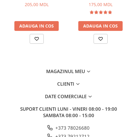
haine si textile in masina de
reimprospatarea/revigorarea
205,00 MDL
175,00 MDL
Aragazuri, incalzitoare
spalat, Negru catifea
culorii in masina de spalat
Corturi, Pavilioane
(negru), 400 g
Frigidere
ADAUGA IN COS
ADAUGA IN COS
Lanterne
Mese
Paturi
Saci de dormit, saltele, perne
Scaune
Umbrele
MAGAZINUL MEU
Vesela
CLIENTI
Imbracaminte, incaltaminte
Imbracaminte
DATE COMERCIALE
Incaltaminte
SUPORT CLIENTI
LUNI - VINERI 08:00 - 19:00
Pescuit la Fitofag
SAMBATA 08:00 - 15:00
Accesorii
+373 78026680
Monturi
Pentru vinatori
+373 79212712