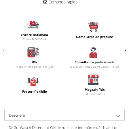
Carlige la rapitor
Comanda rapida
Greutati la rapitor
Naluci
Accesorii rapitor
Monturi rapitor
Livrare nationala
Gama larga de produse
Forfaci la rapitor
Toata MOLDOVA
Momeli la rapitor
Nada si momeala
Nada
0%
Consultanta profesionala
Plata in rate pana la 6 luni
L-V: 8:00 - 19:00 Sam: 08:00 - 15:00
Pelete
Boiles
Wafters
Magazin fizic
Pop-up
Preturi flexibile
Bd. Decebal 91
Momeala artificiala
Seminte si mix de seminte
Aditivi, arome, dipuri
Descriere
Pescuit la copca
Dr GutWasch Detergent Gel de rufe ușor îndepărtează chiar și pe