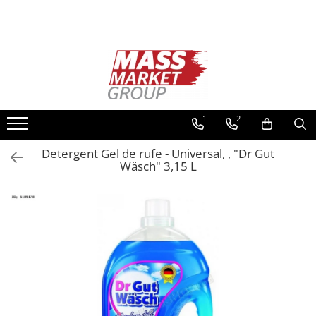
Toate Produsele
Pescuitul în Moldova
Pescuit la crap
Lansete la crap
1
2
Mulinete la crap
Detergent Gel de rufe - Universal, , "Dr Gut
Fire Crap
Wäsch" 3,15 L
Plumbi, momitoare
Protectie, pastrare
Accesorii nadire, sondare
Accesorii, monturi crap
Rod Pod, picheti, suporti
Carlige crap
Avertizoare si swingere
Pescuit Feeder, Stationar, Pluta