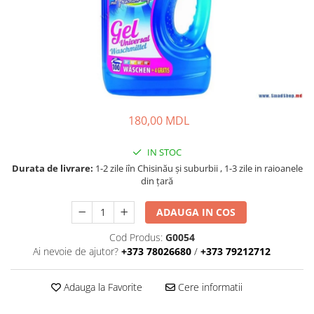
Lansete Feeder, Stationar, Pluta
Mulinete Feeder, Stationar, Pluta
Fire feeder, stationar
Plute si Indicatoare
Platforme feeder, suporturi,
tripoduri
Plumbi, cosulete, momitoare
180,00 MDL
Carlige Feeder, Stationar
Mincioguri si juvelnice
IN STOC
Accesorii monturi
Durata de livrare:
1-2 zile iîn Chisinău şi suburbii , 1-3 zile in raioanele
din țară
Genti, huse, galeti
Accesorii si instrumente
ADAUGA IN COS
Nada, momeala, aditivi
Cod Produs:
G0054
Pescuit la rapitor
Ai nevoie de ajutor?
+373 78026680
/
+373 79212712
Lansete la rapitor
Mulinete la rapitor
Adauga la Favorite
Cere informatii
Fire rapitor