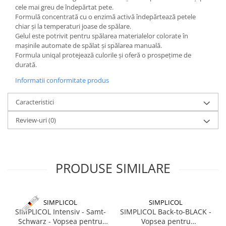
Bagajerie pescuit
cele mai greu de îndepărtat pete.
Formulă concentrată cu o enzimă activă îndepărtează petele
Genti
chiar și la temperaturi joase de spălare.
Lazi
Gelul este potrivit pentru spălarea materialelor colorate în
Huse
mașinile automate de spălat și spălarea manuală.
Formula uniqal protejează culorile și oferă o prospețime de
Penare
durată.
Altele
Informatii conformitate produs
Rucsac
Accesorii conexe pescuit
Caracteristici
Cântare
Review-uri
(0)
Instrumente
Ochelari
Barci, sonare
PRODUSE SIMILARE
Accesorii pentru barci
Barci
Sonare
SIMPLICOL
SIMPLICOL
Camping pescuit
SIMPLICOL Intensiv - Samt-
SIMPLICOL Back-to-BLACK -
Schwarz - Vopsea pentru
Vopsea pentru
Accesorii