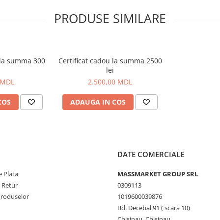
PRODUSE SIMILARE
u la summa 300
Certificat cadou la summa 2500
lei
 MDL
2.500,00 MDL
COS
ADAUGA IN COS
DATE COMERCIALE
 Plata
MASSMARKET GROUP SRL
e Retur
0309113
Produselor
1019600039876
Bd. Decebal 91 ( scara 10)
Chisinau, Chisinau