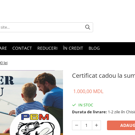
TARE
CONTACT
REDUCERI
ÎN CREDIT
BLOG
0 lei
Certificat cadou la su
1.000,00 MDL
IN STOC
Durata de livrare:
1-2 zile iîn Chis
ADAUG