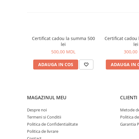
Carlige la rapitor
Greutati la rapitor
Naluci
Accesorii rapitor
Monturi rapitor
Certificat cadou la summa 500
Certificat cado
Forfaci la rapitor
lei
lei
Momeli la rapitor
500,00 MDL
300,00
Nada si momeala
ADAUGA IN COS
ADAUGA IN 
Nada
Pelete
Boiles
Wafters
MAGAZINUL MEU
CLIENTI
Pop-up
Momeala artificiala
Despre noi
Metode de
Seminte si mix de seminte
Termeni si Conditii
Politica d
Aditivi, arome, dipuri
Politica de Confidentialitate
Garantia 
Pescuit la copca
Politica de livrare
Contact