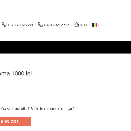
+373 78026680
+373 79212712
0,00
RO
mma 1000 lei
inău şi suburbii , 1-3 zile in raioanele din țară
A IN COS