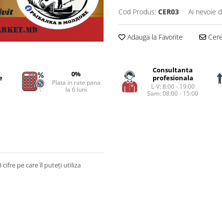
Cod Produs:
CER03
Ai nevoie d
Adauga la Favorite
Cere 
Consultanta
0%
e
profesionala
Plata in rate pana
L-V: 8:00 - 19:00
la 6 luni
Sam: 08:00 - 15:00
fre pe care îl puteți utiliza