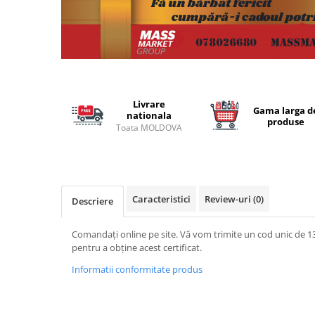
Lansete Feeder, Stationar, Pluta
Mulinete Feeder, Stationar, Pluta
Fire feeder, stationar
Plute si Indicatoare
Platforme feeder, suporturi,
tripoduri
Livrare
Gama larga d
Plumbi, cosulete, momitoare
nationala
produse
Toata MOLDOVA
Carlige Feeder, Stationar
Mincioguri si juvelnice
Accesorii monturi
Genti, huse, galeti
Caracteristici
Review-uri
(0)
Descriere
Accesorii si instrumente
Nada, momeala, aditivi
Comandați online pe site. Vă vom trimite un cod unic de 13 ci
Pescuit la rapitor
pentru a obține acest certificat.
Lansete la rapitor
Informatii conformitate produs
Mulinete la rapitor
Fire rapitor