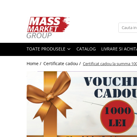
Toate Produsele
Pescuitul în Moldova
Pescuit la crap
TOATE PRODUSELE
CATALOG
LIVRARE SI ACHI
Lansete la crap
Mulinete la crap
Home /
Certificate cadou /
Certificat cadou la summa 100
Fire Crap
Plumbi, momitoare
Protectie, pastrare
Accesorii nadire, sondare
Accesorii, monturi crap
Rod Pod, picheti, suporti
Carlige crap
Avertizoare si swingere
Pescuit Feeder, Stationar, Pluta