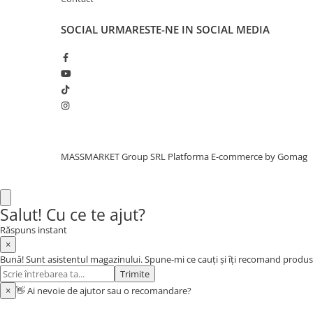
Bagajerie pescuit
Genti
SOCIAL
URMARESTE-NE IN SOCIAL MEDIA
Lazi
Huse
Penare
Altele
Rucsac
Accesorii conexe pescuit
Cântare
MASSMARKET Group SRL
Platforma E-commerce by Gomag
Instrumente
Ochelari
Salut! Cu ce te ajut?
Barci, sonare
Răspuns instant
Accesorii pentru barci
×
Barci
Bună! Sunt asistentul magazinului. Spune-mi ce cauți și îți recomand produs
Sonare
Trimite
Camping pescuit
×
👋 Ai nevoie de ajutor sau o recomandare?
Accesorii