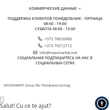
Крючки на хищника
КОММЕРЧЕСКИЕ ДАННЫЕ
Груза на хищника
ПОДДЕРЖКА КЛИЕНТОВ
ПОНЕДЕЛЬНИК - ПЯТНИЦА
Приманки на хищника
08:00 - 19:00
Аксессуары для ловли хищника
СУББОТА 08:00 - 15:00
Оснастки для хишника
Поводки на хищника
+373 78026680
Приманки на хищника
+373 79212712
Зимняя рыбалка
info@massmarket.md
СОЦИАЛЬНАЯ
ПОДПИШИТЕСЬ НА НАС В
Прикормка и насадки
СОЦИАЛЬНЫХ СЕТЯХ
Прикормки
Пелетс
Бойлы
Вафтерсы
MASSMARKET Group SRL
Платформа Gomag
Поп-апы
Искусственные насадки
Salut! Cu ce te ajut?
Семена, микс из семян