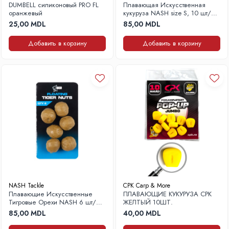
DUMBELL силиконовый PRO FL
Плавающая Искусственная
оранжевый
кукуруза NASH size S, 10 шт/
пакет
25,00 MDL
85,00 MDL
Добавить в корзину
Добавить в корзину
NASH Tackle
CPK Carp & More
Плавающие Искусственные
ПЛАВАЮЩИЕ КУКУРУЗА CPK
Тигровые Орехи NASH 6 шт/
ЖЕЛТЫЙ 10ШТ.
упак.
85,00 MDL
40,00 MDL