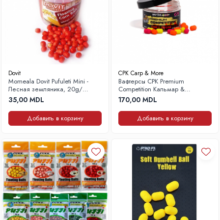
Dovit
CPK Carp & More
Momeala Dovit Pufuleti Mini -
Вафтерсы CPK Premium
Лесная земляника, 20g/
Competition Кальмар &
упаковка
Клубника, мультицветные, 12
35,00 MDL
170,00 MDL
мм, 40 г
Добавить в корзину
Добавить в корзину