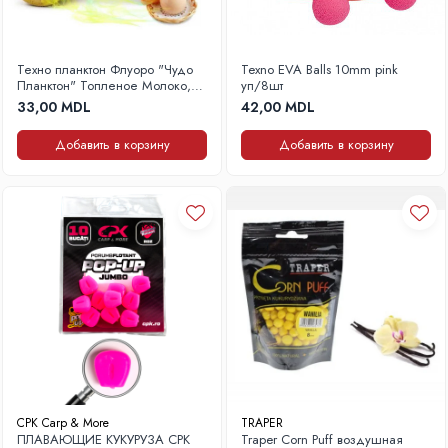
Фидерные удилища
Катушки Фидер, Донка, Поплавок
Лески и шнуры
Техно планктон Флуоро "Чудо
Texno EVA Balls 10mm pink
Планктон" Топленое Молоко,
уп/8шт
Поплавки и Сигнализаторы поклевки
3шт, 180г
33,00 MDL
42,00 MDL
Платформы для фидера, стойки,
треноги
Добавить в корзину
Добавить в корзину
Груза и кормушки
Крючки Фидер, Донка
Подсаки и садки
Аксессуары для оснасток
Сумки, чехлы, ведра
Аксессуары и инструменты
Прикормка, насадки, добавки
Рыбалка на хищника
Спиннинги
Катушки на хищника
CPK Carp & More
TRAPER
Лески, шнуры, поводки
ПЛАВАЮЩИЕ КУКУРУЗА CPK
Traper Corn Puff воздушная