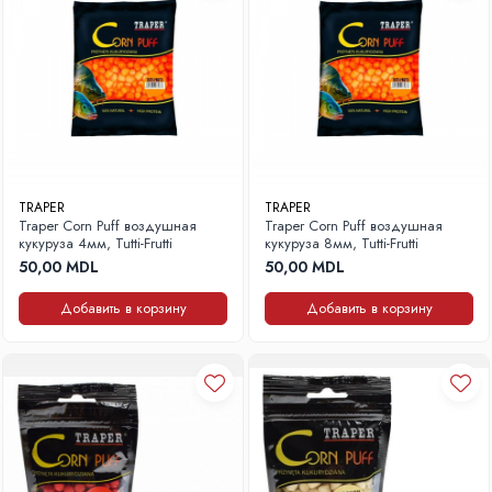
Палатки, шатры
Плитки, горелки
Посуда
Спальники, матрасы, подушки
Столы
Фонарики
Лодки, эхолоты
TRAPER
TRAPER
Аксессуары для лодок
Traper Corn Puff воздушная
Traper Corn Puff воздушная
кукуруза 4мм, Tutti-Frutti
кукуруза 8мм, Tutti-Frutti
Лодки
50,00 MDL
50,00 MDL
Эхолоты
Добавить в корзину
Добавить в корзину
Одежда, обувь
Обувь
Одежда
Рыбалка на Толстолоба
Аксессуары
Монтажи