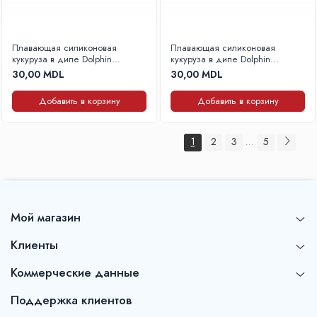
Плавающая силиконовая
Плавающая силиконовая
кукуруза в дипе Dolphin
кукуруза в дипе Dolphin
Конопля 7-9 мм, 20 шт.
Сладкая кукуруза 7-9 мм, 20
30,00 MDL
30,00 MDL
шт.
Добавить в корзину
Добавить в корзину
1
2
3
5
...
Мой магазин
Клиенты
Коммерческие данные
Поддержка клиентов