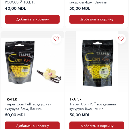
Крючки на хищника
РОЗОВЫЙ 10ШТ.
кукуруза 4мм, Ваниль
40,00 MDL
50,00 MDL
Груза на хищника
Приманки на хищника
Добавить в корзину
Добавить в корзину
Аксессуары для ловли хищника
Оснастки для хишника
Поводки на хищника
Приманки на хищника
Зимняя рыбалка
Прикормка и насадки
Прикормки
Пелетс
Бойлы
Вафтерсы
TRAPER
TRAPER
Поп-апы
Traper Corn Puff воздушная
Traper Corn Puff воздушная
кукуруза 8мм, Ваниль
кукуруза 8мм, Анис
Искусственные насадки
50,00 MDL
50,00 MDL
Семена, микс из семян
Дипы, ароматизаторы, добавки
Добавить в корзину
Добавить в корзину