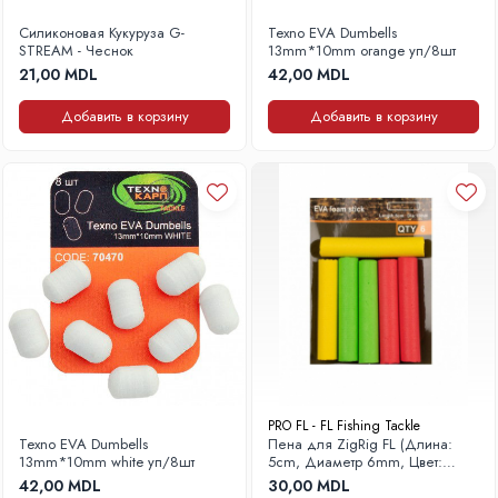
Силиконовая Кукуруза G-
Texno EVA Dumbells
STREAM - Чеснок
13mm*10mm orange уп/8шт
21,00 MDL
42,00 MDL
Добавить в корзину
Добавить в корзину
PRO FL - FL Fishing Tackle
Texno EVA Dumbells
Пена для ZigRig FL (Длина:
13mm*10mm white уп/8шт
5cm, Диаметр 6mm, Цвет:
Микс)
42,00 MDL
30,00 MDL