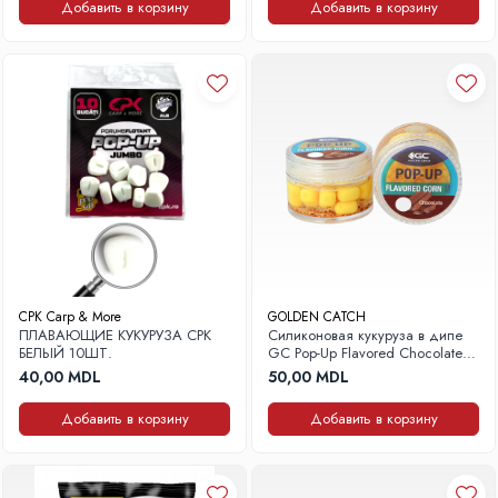
Добавить в корзину
Добавить в корзину
CPK Carp & More
GOLDEN CATCH
ПЛАВАЮЩИЕ КУКУРУЗА CPK
Силиконовая кукуруза в дипе
БЕЛЫЙ 10ШТ.
GC Pop-Up Flavored Chocolate
10 мм, 12 шт.
40,00 MDL
50,00 MDL
Добавить в корзину
Добавить в корзину