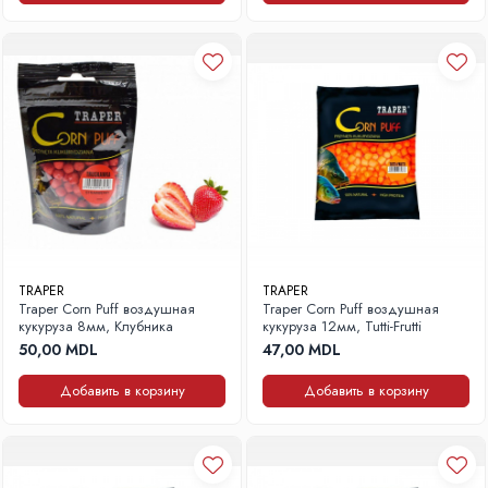
Ящики, Чехлы, Сумки
Сумки
Ящики
Чехлы
Поводочницы
Прочее
Рюкзак
Аксессуары для рыбалки
Весы
Инструменты
TRAPER
TRAPER
Очки
Traper Corn Puff воздушная
Traper Corn Puff воздушная
кукуруза 8мм, Клубника
кукуруза 12мм, Tutti-Frutti
Кемпинг рыбалка
50,00 MDL
47,00 MDL
Frigidere
Добавить в корзину
Добавить в корзину
Аксессуары
Зонтики
Кресла и стулья
Кровати, раскладушки