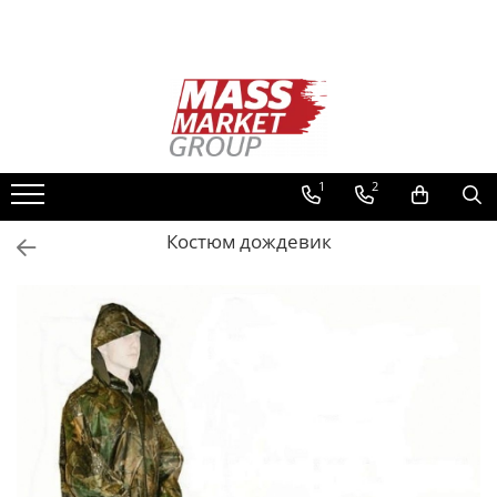
Все Коллекции
Рыбалка в Молдове
Рыбалка на карпа
Карповые удилища
1
2
Карповые катушки
Костюм дождевик
Карповая леска
Груза и кормушки
Безопасность и хранение карпа
Аксессуары для прикормки и
зондирования
Аксессуары и оснастки карп
Род-под, Стойки, Держатели
Карповые крючки
Сигнализаторы и свингеры
Рыбалка на Фидер Донка