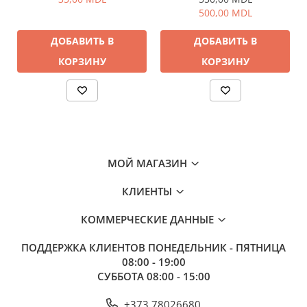
500,00 MDL
Кресла и стулья
Кровати, раскладушки
ДОБАВИТЬ В
ДОБАВИТЬ В
Палатки, шатры
КОРЗИНУ
КОРЗИНУ
Плитки, горелки
Посуда
Спальники, матрасы, подушки
Столы
Фонарики
Лодки, эхолоты
МОЙ МАГАЗИН
Аксессуары для лодок
КЛИЕНТЫ
Лодки
Эхолоты
КОММЕРЧЕСКИЕ ДАННЫЕ
Одежда, обувь
ПОДДЕРЖКА КЛИЕНТОВ
ПОНЕДЕЛЬНИК - ПЯТНИЦА
Обувь
08:00 - 19:00
Одежда
СУББОТА 08:00 - 15:00
Рыбалка на Толстолоба
+373 78026680