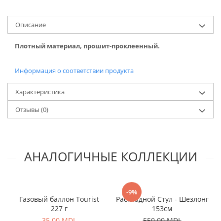
Семена, микс из семян
Дипы, ароматизаторы, добавки
Oписание
Ящики, Чехлы, Сумки
Плотный материал, прошит-проклеенный.
Сумки
Ящики
Информация о соответствии продукта
Чехлы
Поводочницы
Характеристика
Прочее
Отзывы
(0)
Рюкзак
Аксессуары для рыбалки
Весы
Инструменты
АНАЛОГИЧНЫЕ КОЛЛЕКЦИИ
Очки
Кемпинг рыбалка
-9%
Frigidere
Газовый баллон Tourist
Раскладной Стул - Шезлонг
Аксессуары
227 г
153см
Зонтики
35,00 MDL
550,00 MDL