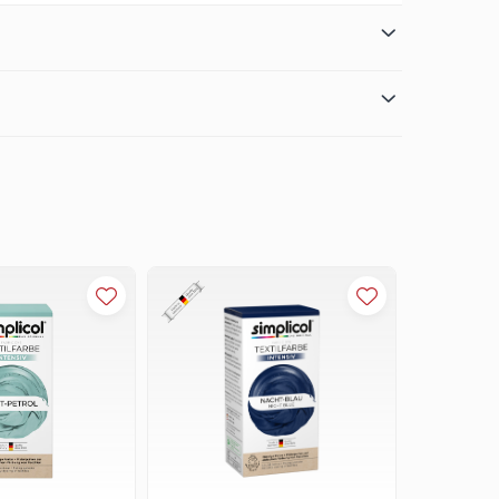
ских волокон. При применении краски
иальную обработку.
их джинсовых брюк или 3-х полотенец
тлее.
1200 г одежды.