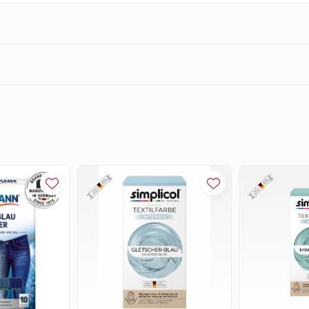
а, вискозы, льна или смешанных тканей в пропорции до 50% синтетиче
ее.
ер, полиамид и акрил, а также шерсть, шелк и изделия, прошедшие спец
.
ховиков.
покрытием.
ивания 600 г ткани и получения интенсивного оттенка (например, одн
. При окрашивании большего объема одежды тон окраски получается све
сухой одежды с помощью кухонных весов.
не более 2 упаковок краски, вес одной загрузки не должен превышать 
сто остаются видимыми.