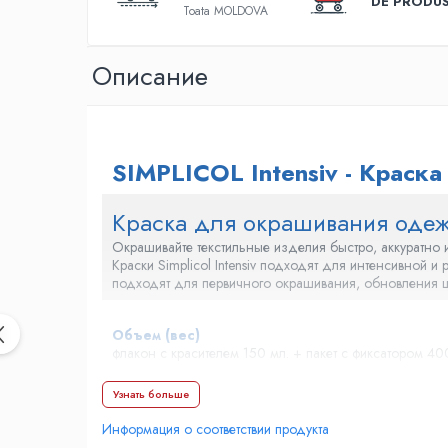
DE PRODU
Toata MOLDOVA
Лески, шнуры, поводки
Крючки на хищника
Груза на хищника
Oписание
Приманки на хищника
Аксессуары для ловли хищника
Оснастки для хишника
SIMPLICOL Intensiv - Крас
Поводки на хищника
Приманки на хищника
Краска для окрашивания оде
Зимняя рыбалка
Окрашивайте текстильные изделия быстро, аккуратно
Прикормка и насадки
Краски Simplicol Intensiv подходят для интенсивной
подходят для первичного окрашивания, обновления ц
Прикормки
Пелетс
Объем (вес)
Бойлы
флакон с красителем 150 мл. + пакет с фиксатором 400
Вафтерсы
Поп-апы
Узнать больше
Количество применений
Искусственные насадки
1 применение
Информация о соответствии продукта
Семена, микс из семян