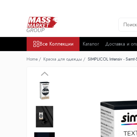
Все Коллекции
Рыбалка в Молдове
Рыбалка на карпа
Все Коллекции
Каталог
Доставка и оп
Карповые удилища
Карповые катушки
Home /
Краска для одежды /
SIMPLICOL Intensiv - Sam
Карповая леска
Груза и кормушки
Безопасность и хранение карпа
Аксессуары для прикормки и
зондирования
Аксессуары и оснастки карп
Род-под, Стойки, Держатели
Карповые крючки
Сигнализаторы и свингеры
Рыбалка на Фидер Донка