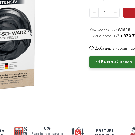
Код коллекции:
S1818
Нужна помощь?
+373 
Добавить в избранное
Быстрый заказ
0%
GA
PRETURI
Plata in rate pana la