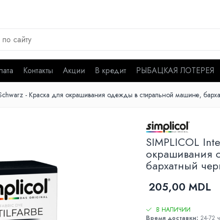
лата
Контакты
Акции
В кредит
РЫБАЦКАЯ ЛОТЕРЕЯ
t-Schwarz - Краска для окрашивания одежды в стиральной машине, барх
SIMPLICOL Inte
окрашивания 
бархатный че
205,00 MDL
В НАЛИЧИИ
Время доставки:
24-72 ч