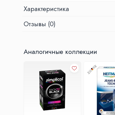
Дипы, ароматизаторы, добавки
Характеристика
Производительность и экологический залог
Ящики, Чехлы, Сумки
Гарантирована 100% стойкость цвета.
Сумки
Подходит для любых текстильных изделий из хлопк
Отзывы
(0)
на смешанных тканях тон окраски получается светл
Ящики
Чехлы
Поводочницы
Меры
предосторожности
Не окрашиваются:
Прочее
Аналогичные коллекции
Полностью синтетические ткани, такие как полиэст
Рюкзак
Микрофибровых тканей, таких как Goretex, Sympatex
Аксессуары для рыбалки
Текстильных изделий с пуховым наполнителем и пу
Весы
Очень сильно вытертых текстильных изделий.
Инструменты
Непригодных для стирки тканей с полиуретановым 
Очки
Важная информация
Кемпинг рыбалка
Содержимого одной упаковки достаточно для окраш
Frigidere
или 4-х футболок или одного большого полотенца)
Аксессуары
В случае необходимости следует определить вес 
На одну загрузку стиральной машины используйте 
Зонтики
Узоры и орнаменты на ткани после окрашивания ча