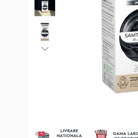
Поплавок
Фидерные удилища
Катушки Фидер, Донка, Поплавок
Лески и шнуры
Поплавки и Сигнализаторы поклевки
Платформы для фидера, стойки,
треноги
Груза и кормушки
Крючки Фидер, Донка
Подсаки и садки
Аксессуары для оснасток
Сумки, чехлы, ведра
Аксессуары и инструменты
Прикормка, насадки, добавки
Рыбалка на хищника
Спиннинги
LIVRARE
GAMA LAR
Катушки на хищника
NATIONALA