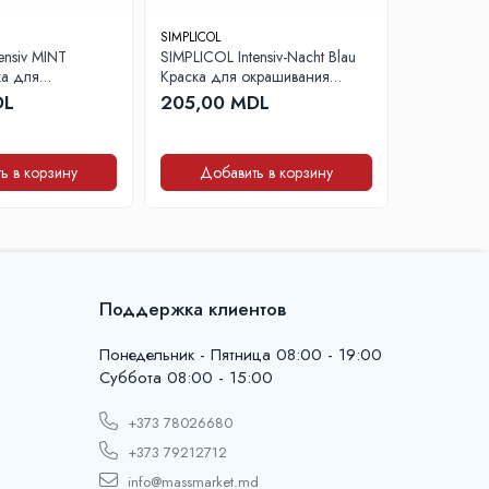
SIMPLICOL
SIMPLICOL
ensiv MINT
SIMPLICOL Intensiv-Nacht Blau
SIMPLICOL I
иальную обработку, не окрашиваются.
а для
Краска для окрашивания
Grau - Кра
терев их салфеткой, смоченной 5–10%
 одежды в
одежды в стиральной машине,
окрашиван
DL
205,00 MDL
205,00
ашине
синяя ночь
стирально
элегантный
ь в корзину
Добавить в корзину
Доба
жные остатки красителя.
Поддержка клиентов
Понедельник - Пятница 08:00 - 19:00
Суббота 08:00 - 15:00
+373 78026680
+373 79212712
средств и средств для дезинфекции
info@massmarket.md