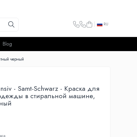
RU
Blog
атный черный
nsiv - Samt-Schwarz - Краска для
одежды в стиральной машине,
рный
аса